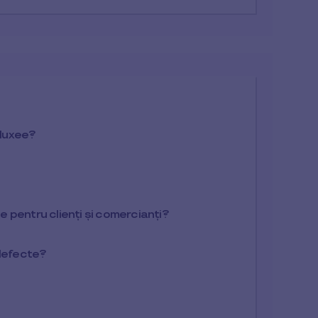
Pluxee?
 pentru clienți și comercianți?
 defecte?