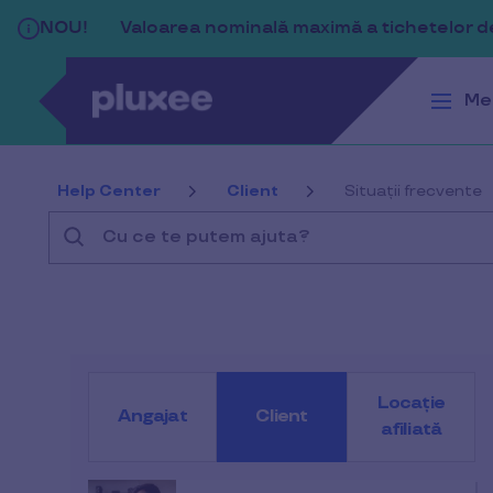
Sari la conținutul principal
NOU!
Valoarea nominală maximă a tichetelor de 
Me
Help Center
Client
Situații frecvente
Cu
ce
te
putem
ajuta?
Locație
Angajat
Client
afiliată