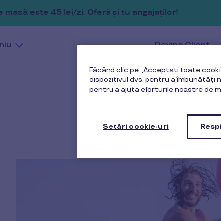
masă este 45 lei/zi. Oferă și tu angajaților!
niu
Devino Client
Făcând clic pe „Acceptați toate cookie
dispozitivul dvs. pentru a îmbunătăți na
pentru a ajuta eforturile noastre de m
Setări cookie-uri
Respi