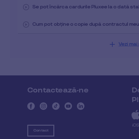
Se pot încărca cardurile Pluxee la o dată sta
Cum pot obține o copie după contractul meu
Vezi mai 
Contactează-ne
D
P
iO
Contact