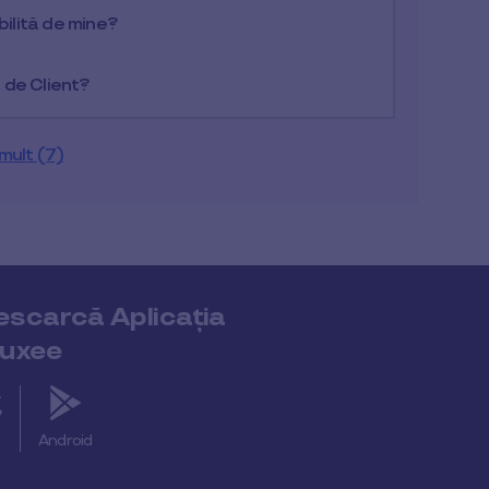
bilită de mine?
 de Client?
mult (7)
escarcă Aplicația
luxee
S
Android