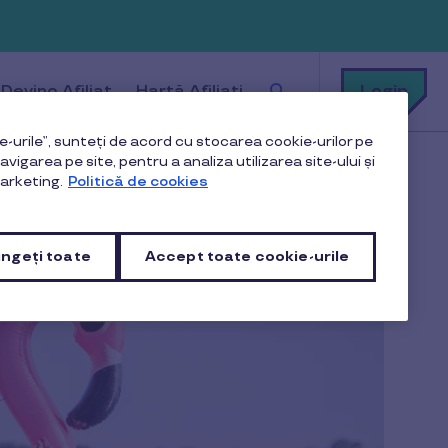
Cu
Login
Devino Afiliat
Hartă Afiliați
ce
te
putem
ajuta?
-urile”, sunteți de acord cu stocarea cookie-urilor pe
vigarea pe site, pentru a analiza utilizarea site-ului și
arketing.
Politică de cookies
ngeți toate
Accept toate cookie-urile