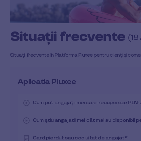
Situații frecvente
(18 
Situații frecvente în Platforma Pluxee pentru clienți și comer
Aplicatia Pluxee
Cum pot angajații mei să-și recupereze PIN-
Cum știu angajații mei cât mai au disponibil 
Card pierdut sau cod uitat de angajat?