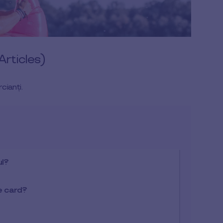
Articles)
cianți.
ul?
pe card?