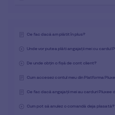
Ce fac dacă am plătit în plus?
Unde vor putea plăti angajații mei cu cardul 
De unde obțin o fișă de cont client?
Cum accesez contul meu din Platforma Pluxee
Ce fac dacă angajații mei au carduri Pluxee
Cum pot să anulez o comandă deja plasată?