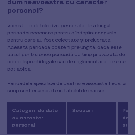
dumneavoastră cu caracter
personal?
Vom stoca datele dvs. personale de-a lungul
perioadei necesare pentru a îndeplini scopurile
pentru care au fost colectate și prelucrate.
Această perioadă poate fi prelungită, dacă este
cazul, pentru orice perioadă de timp prevăzută de
orice dispoziții legale sau de reglementare care se
pot aplica.
Perioadele specifice de păstrare asociate fiecărui
scop sunt enumerate în tabelul de mai sus.
Categorii de date
Scopuri
Peri
cu caracter
de
personal
stoc