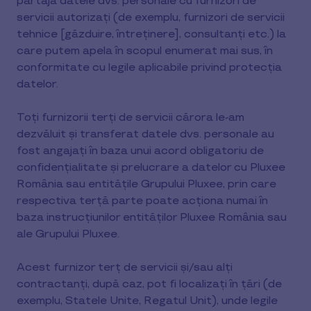
partaja datele dvs. personale cu furnizori de
servicii autorizați (de exemplu, furnizori de servicii
tehnice [găzduire, întreținere], consultanți etc.) la
care putem apela în scopul enumerat mai sus, în
conformitate cu legile aplicabile privind protecția
datelor.
Toți furnizorii terți de servicii cărora le-am
dezvăluit și transferat datele dvs. personale au
fost angajați în baza unui acord obligatoriu de
confidențialitate și prelucrare a datelor cu Pluxee
România sau entitățile Grupului Pluxee, prin care
respectiva terță parte poate acționa numai în
baza instrucțiunilor entităților Pluxee România sau
ale Grupului Pluxee.
Acest furnizor terț de servicii și/sau alți
contractanți, după caz, pot fi localizați în țări (de
exemplu, Statele Unite, Regatul Unit), unde legile