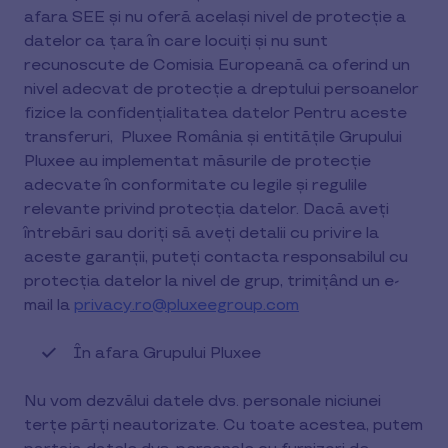
afara SEE și nu oferă același nivel de protecție a
datelor ca țara în care locuiți și nu sunt
recunoscute de Comisia Europeană ca oferind un
nivel adecvat de protecție a dreptului persoanelor
fizice la confidențialitatea datelor Pentru aceste
transferuri, Pluxee România și entitățile Grupului
Pluxee au implementat măsurile de protecție
adecvate în conformitate cu legile și regulile
relevante privind protecția datelor. Dacă aveți
întrebări sau doriți să aveți detalii cu privire la
aceste garanții, puteți contacta responsabilul cu
protecția datelor la nivel de grup, trimițând un e-
mail la
privacy.ro@pluxeegroup.com
În afara Grupului Pluxee
Nu vom dezvălui datele dvs. personale niciunei
terțe părți neautorizate. Cu toate acestea, putem