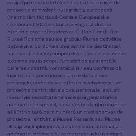
privind protecția datelor nu pot oferi un nivel de
protecție echivalent cu legislația europeană
(menționăm faptul că Comisia Europeană a
recunoscut Statele Unite și Regatul Unit ca
oferind o protecție adecvată). Dacă entitățile
Pluxee Romania sau ale grupului Pluxee dezvăluie
datele dvs. personale unor astfel de destinatari,
care vor fi numai în scopuri de recuperare în cazuri
extreme sau în scopul furnizării de asistență la
cererea noastră, vom stabili și / sau confirma că,
înainte de a primi oricare dintre datele dvs.
personale, acestea vor oferi un nivel adecvat de
protecție pentru datele dvs. personale, inclusiv
măsuri de securitate tehnice și organizatorice
adecvate. În special, dacă destinatarii în cauză se
află într-o țară care nu oferă un nivel adecvat de
protecție, entitățile Pluxee Romania sau Pluxee
Group vor implementa, de asemenea, alte măsuri
adecvate, inclusiv clauze contractuale standard,