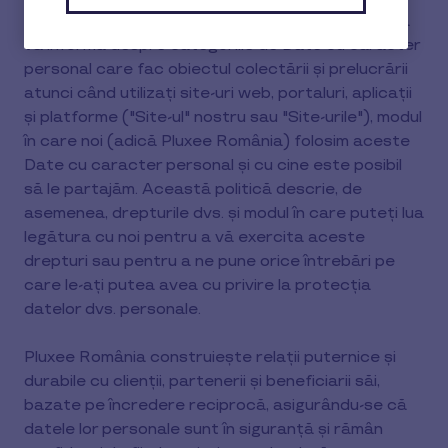
Următoarele informații vă sunt furnizate pentru a
vă informa despre categoriile de Date cu caracter
personal care fac obiectul colectării și prelucrării
atunci când utilizați site-uri web, portaluri, aplicații
și platforme ("Site-ul" nostru sau "Site-urile"), modul
în care noi (adică Pluxee România) folosim aceste
Date cu caracter personal și cu cine este posibil
să le partajăm. Această politică descrie, de
asemenea, drepturile dvs. și modul în care puteți lua
legătura cu noi pentru a vă exercita aceste
drepturi sau pentru a ne pune orice întrebări pe
care le-ați putea avea cu privire la protecția
datelor dvs. personale.
Pluxee România construiește relații puternice și
durabile cu clienții, partenerii și beneficiarii săi,
bazate pe încredere reciprocă, asigurându-se că
datele lor personale sunt în siguranță și rămân