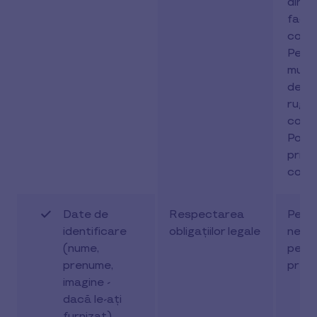
din c
face
cooki
Pentr
mult
detali
rugă
consu
Polit
privi
cookie
Date de
Respectarea
Peri
identificare
obligațiilor legale
nece
(nume,
pent
prenume,
prelu
imagine -
dacă le-ați
furnizat)