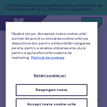
Sari la conținutul principal
NOU!
Valoarea nominală maximă a tichetelor de
masă este 45 lei/zi. Oferă și tu angajaților!
C
Login
c
t
p
Făcând clic pe „Acceptați toate cookie-urile”,
a
sunteți de acord cu stocarea cookie-urilor pe
Acasă
Politică de confidențialitate
dispozitivul dvs. pentru a îmbunătăți navigarea
pe site, pentru a analiza utilizarea site-ului și
pentru a ajuta eforturile noastre de
marketing.
Politică de cookies
Politică de
confidențialitate
Setări cookie-uri
Respingeți toate
Care este scopul acestei Politici?
Accept toate cookie-urile