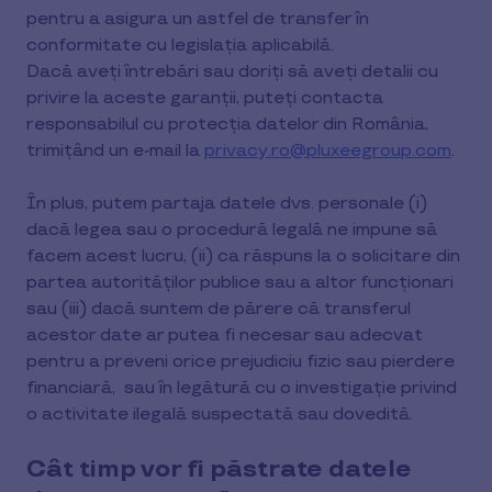
pentru a asigura un astfel de transfer în
conformitate cu legislația aplicabilă.
Dacă aveți întrebări sau doriți să aveți detalii cu
privire la aceste garanții, puteți contacta
responsabilul cu protecția datelor din România,
trimițând un e-mail la
privacy.ro@pluxeegroup.com
.
În plus, putem partaja datele dvs. personale (i)
dacă legea sau o procedură legală ne impune să
facem acest lucru, (ii) ca răspuns la o solicitare din
partea autorităților publice sau a altor funcționari
sau (iii) dacă suntem de părere că transferul
acestor date ar putea fi necesar sau adecvat
pentru a preveni orice prejudiciu fizic sau pierdere
financiară, sau în legătură cu o investigație privind
o activitate ilegală suspectată sau dovedită.
Cât timp vor fi păstrate datele