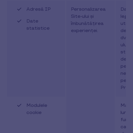
Adresă IP
Personalizarea
Date
Site-ului și
legat
Date
îmbunătățirea
utili
statistice
experienței.
de c
dvs. 
ului v
stoc
de-a 
perio
nece
pent
Prelu
Modulele
Maxi
cookie
luni (î
funcț
cate