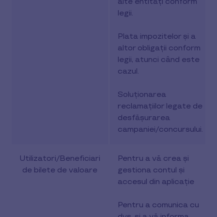
alte entități conform
legii.
Plata impozitelor și a
altor obligații conform
legii, atunci când este
cazul.
Soluționarea
reclamațiilor legate de
desfășurarea
campaniei/concursului.
Utilizatori/Beneficiari
Pentru a vă crea și
de bilete de valoare
gestiona contul și
accesul din aplicație
Pentru a comunica cu
dvs. și a vă informa