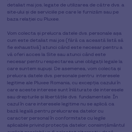
detaliat mai jos, legate de utilizarea de către dvs. a
site-ului și de serviciile pe care le furnizăm sau pe
baza relației cu Pluxee.
Vom colecta și prelucra datele dvs. personale așa
cum este detaliat mai jos (fără ca această listă să
fie exhaustivă) atunci când este necesar pentru a
vă oferi acces la Site sau atunci când este
necesar pentru respectarea unei obligații legale la
care suntem supuși. De asemenea, vom colecta și
prelucra datele dvs. personale pentru interesele
legitime ale Pluxee Romania, cu excepția cazului în
care aceste interese sunt înlăturate de interesele
sau drepturile și libertățile dvs. fundamentale. În
cazul în care interesele legitime nu se aplică ca
bază legală pentru prelucrarea datelor cu
caracter personal în conformitate cu legile
aplicabile privind protecția datelor, consimțământul