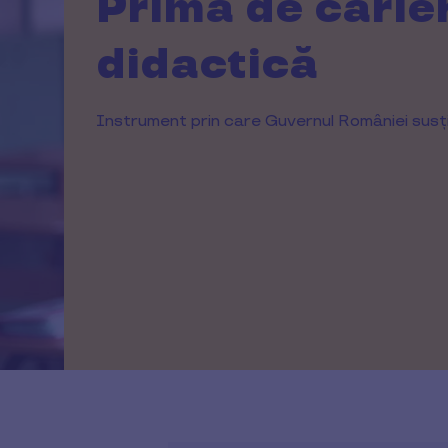
Prima de carie
didactică
Instrument prin care Guvernul României susți