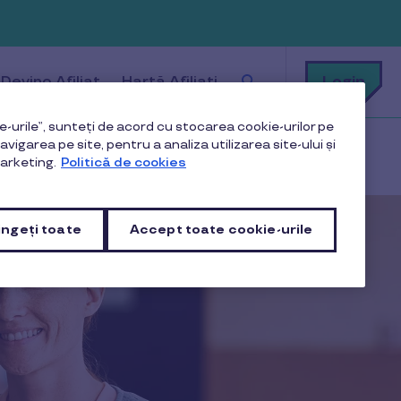
Cu
Login
Devino Afiliat
Hartă Afiliați
ce
te
putem
ajuta?
-urile”, sunteți de acord cu stocarea cookie-urilor pe
vigarea pe site, pentru a analiza utilizarea site-ului și
arketing.
Politică de cookies
ngeți toate
Accept toate cookie-urile