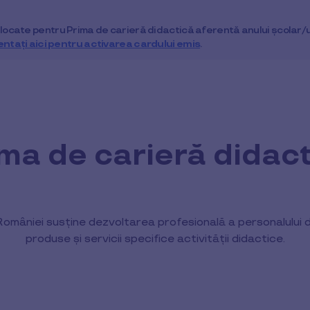
alocate pentru Prima de carieră didactică aferentă anului școlar
entați aici pentru activarea cardului emis
.
ma de carieră didac
omâniei susține dezvoltarea profesională a personalului d
produse și servicii specifice activității didactice.