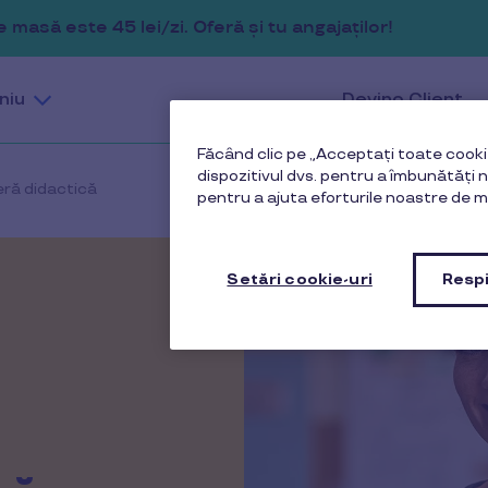
masă este 45 lei/zi. Oferă și tu angajaților!
niu
Devino Client
Făcând clic pe „Acceptați toate cookie
dispozitivul dvs. pentru a îmbunătăți na
eră didactică
pentru a ajuta eforturile noastre de m
Setări cookie-uri
Respi