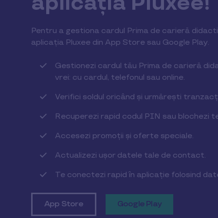
aplicația Pluxee!
Pentru a gestiona cardul Prima de carieră didact
aplicația Pluxee din App Store sau Google Play.
Gestionezi cardul tău Prima de carieră dida
vrei: cu cardul, telefonul sau online.
Verifici soldul oricând și urmărești tranzacți
Recuperezi rapid codul PIN sau blochezi t
Accesezi promoții și oferte speciale.
Actualizezi ușor datele tale de contact.
Te conectezi rapid în aplicație folosind dat
App Store
Google Play