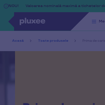
Sari la conținutul principal
NOU!
Valoarea nominală maximă a tichetelor de 
Me
Acasă
Toate produsele
Prima de cari