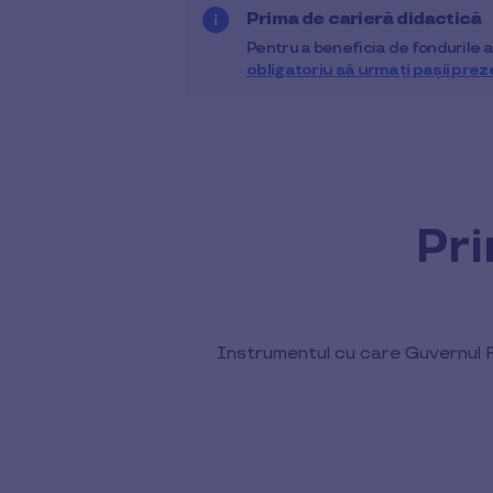
Prima de carieră didactică
Pentru a beneficia de fondurile 
obligatoriu să urmați pașii prez
Pri
Instrumentul cu care Guvernul R