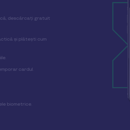
ică, descărcați gratuit
ctică și plătești cum
ile.
emporar cardul.
ele biometrice.