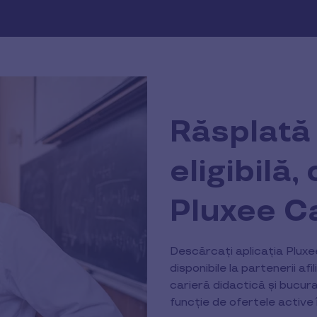
Răsplată 
eligibilă,
Pluxee C
Descărcați aplicația Plux
disponibile la partenerii a
carieră didactică și bucurați
funcție de ofertele active î