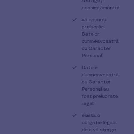
retrageți
consimțământul;
vă opuneți
prelucrării
Datelor
dumneavoastră
cu Caracter
Personal;
Datele
dumneavoastră
cu Caracter
Personal au
fost prelucrate
ilegal;
există o
obligație legală
de a vă șterge