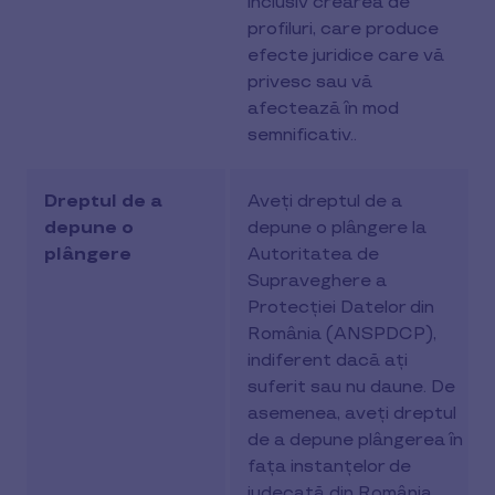
inclusiv crearea de
profiluri, care produce
efecte juridice care vă
privesc sau vă
afectează în mod
semnificativ..
Dreptul de a
Aveți dreptul de a
depune o
depune o plângere la
plângere
Autoritatea de
Supraveghere a
Protecției Datelor din
România (ANSPDCP),
indiferent dacă ați
suferit sau nu daune. De
asemenea, aveți dreptul
de a depune plângerea în
fața instanțelor de
judecată din România.