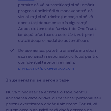
permite să vă autentificați și să urmăriți
progresul solicitării dumneavoastră, să
vizualizați și să trimiteți mesaje și să vă
consultați documentele în siguranță.
Acest sistem este furnizat de OneTrust,
iar după efectuarea solicitării, veți primi
detalii despre modul de autentificare.
De asemenea, puteți transmite întrebări
sau reclamații responsabilului local pentru
confidențialitate prin e-mail la
privacy.ro@pluxeegroup.com
.
În general nu se percep taxe
Nu va fi necesar să achitați o taxă pentru
accesarea datelor dvs. cu caracter personal sau
pentru exercitarea oricărui alt drept. Totuși, vă
putem cere o anumită taxă dacă cererea de