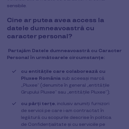
sensibile.
Cine ar putea avea access la
datele dumneavoastră cu
caracter personal?
Partajăm Datele dumneavoastră cu Caracter
Personal în următoarele circumstanțe:
cu entitățile care colaborează cu
Pluxee România
sub aceeași marcă
„Pluxee” (denumite în general „entitățile
Grupului Pluxee” sau „entitățile Pluxee”);
cu părți terțe
, inclusiv anumiți furnizori
de servicii pe care i-am contractat în
legătură cu scopurile descrise în politica
de Confidențialitate și cu serviciile pe