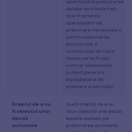
obiecțiune la prelucrarea
datelor se întinde însă
doar în privința
operațiunilor de
prelucrare, ne-necesare
pentru executarea
propriu-zisă a
contractului din care
faceți parte, în caz
contrar obiecțiunea
putând genera o
imposibilitate de
prestare a serviciilor.
Dreptul de a nu
Aveți dreptul de a nu
fi obiectul unor
face obiectul unei decizii
decizii
bazate exclusiv pe
automate
prelucrarea automată,