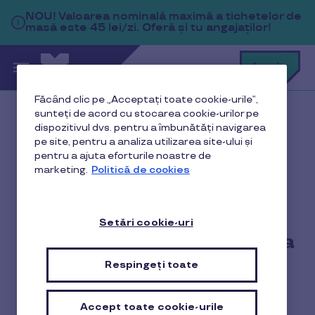
Sari la conținutul principal
NOU!
Valoarea nominală maximă a tichetelor de
masă este 45 lei/zi. Oferă și tu angajaților!
C
Login
c
t
p
Făcând clic pe „Acceptați toate cookie-urile”,
a
sunteți de acord cu stocarea cookie-urilor pe
Acasă
dispozitivul dvs. pentru a îmbunătăți navigarea
pe site, pentru a analiza utilizarea site-ului și
Declarația Pluxee România privind Protecția Datelor
pentru a ajuta eforturile noastre de
marketing.
Politică de cookies
Declarația Pluxee
Setări cookie-uri
România privind Protecția
Datelor
Respingeți toate
Accept toate cookie-urile