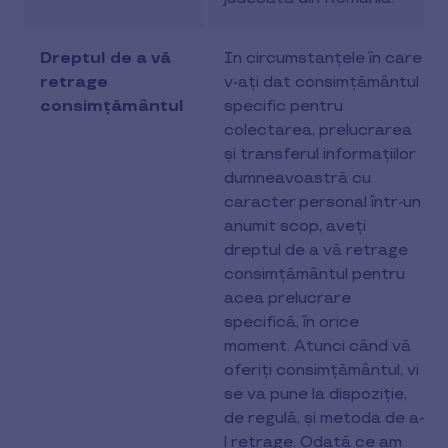
Dreptul de a vă
In circumstanțele în care
retrage
v-ați dat consimțământul
consimțământul
specific pentru
colectarea, prelucrarea
și transferul informațiilor
dumneavoastră cu
caracter personal într-un
anumit scop, aveți
dreptul de a vă retrage
consimțământul pentru
acea prelucrare
specifică, în orice
moment. Atunci când vă
oferiți consimțământul, vi
se va pune la dispoziție,
de regulă, și metoda de a-
l retrage. Odată ce am