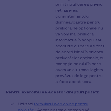
primit notificarea privind
retragerea
consimțământului
dumneavoastră pentru
prelucrările opționale, nu
vă vom mai prelucra
informațiile în scopul sau
scopurile cu care ați fost
de acord inițial în privința
prelucrărilor opționale, cu
excepția cazului în care
avem un alt temei legitim
prevăzut de lege pentru
a face acest lucru.
Pentru exercitarea acestor drepturi puteți:
Utilizați
formularul web online pentru
solicitări
: Acest sistem electronic vă