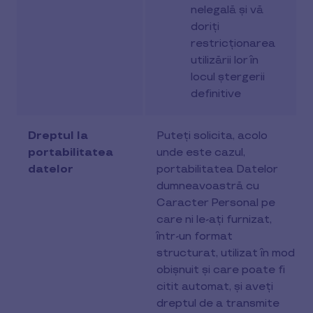
nelegală și vă
doriți
restricționarea
utilizării lor în
locul ștergerii
definitive
Dreptul la
Puteți solicita, acolo
portabilitatea
unde este cazul,
datelor
portabilitatea Datelor
dumneavoastră cu
Caracter Personal pe
care ni le-ați furnizat,
într-un format
structurat, utilizat în mod
obișnuit și care poate fi
citit automat, și aveți
dreptul de a transmite