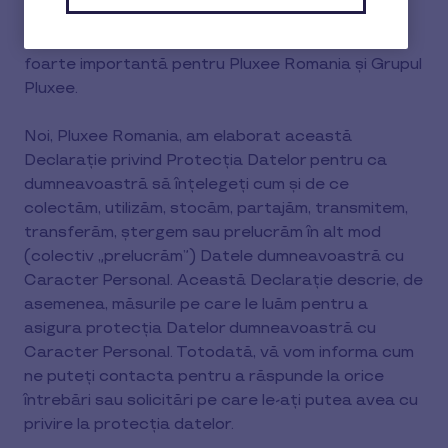
Confidențialitatea datelor dumneavoastră este
foarte importantă pentru Pluxee Romania și Grupul
Pluxee.
Noi, Pluxee Romania, am elaborat această
Declarație privind Protecția Datelor pentru ca
dumneavoastră să înțelegeți cum și de ce
colectăm, utilizăm, stocăm, partajăm, transmitem,
transferăm, ștergem sau prelucrăm în alt mod
(colectiv „prelucrăm”) Datele dumneavoastră cu
Caracter Personal. Această Declarație descrie, de
asemenea, măsurile pe care le luăm pentru a
asigura protecția Datelor dumneavoastră cu
Caracter Personal. Totodată, vă vom informa cum
ne puteți contacta pentru a răspunde la orice
întrebări sau solicitări pe care le-ați putea avea cu
privire la protecția datelor.