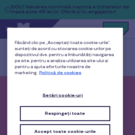
Sari la conținutul principal
NOU!
Valoarea nominală maximă a tichetelor de
masă este 45 lei/zi. Oferă și tu angajaților!
C
Login
c
t
Făcând clic pe „Acceptați toate cookie-urile”,
sunteți de acord cu stocarea cookie-urilor pe
p
Acasă
Toate produsele
dispozitivul dvs. pentru a îmbunătăți navigarea
a
pe site, pentru a analiza utilizarea site-ului și
Card de masă
pentru a ajuta eforturile noastre de
marketing.
Politică de cookies
Card de masă Pluxee
Setări cookie-uri
Gusto
Respingeți toate
ZERO COSTURI pentru compania ta!
- în primele 6 luni pentru încărcarea cardurilor de
masă Gusto
Accept toate cookie-urile