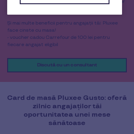
- în prima lună pentru emiterea și livrarea cardurilor
de masă Gusto
Și mai multe beneficii pentru angajații tăi: Pluxee
face cinste cu masa!
- voucher cadou Carrefour de 100 lei pentru
fiecare angajat eligibil
Discută cu un consultant
Card de masă Pluxee Gusto: oferă
zilnic angajaților tăi
oportunitatea unei mese
sănătoase