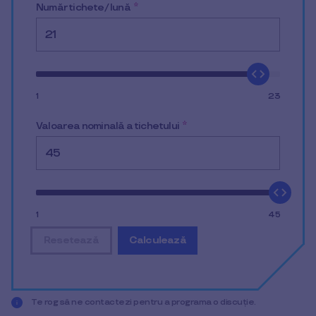
Număr tichete/ lună
*
1
23
Valoarea nominală a tichetului
*
1
45
Resetează
Calculează
reset all input data
display the result of the simulat
Te rog să ne contactezi pentru a programa o discuție.