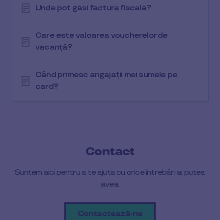
Unde pot găsi factura fiscală?
Care este valoarea voucherelor de
vacanță?
Când primesc angajații mei sumele pe
card?
Contact
Suntem aici pentru a te ajuta cu orice întrebări ai putea
avea.
Contactează-ne