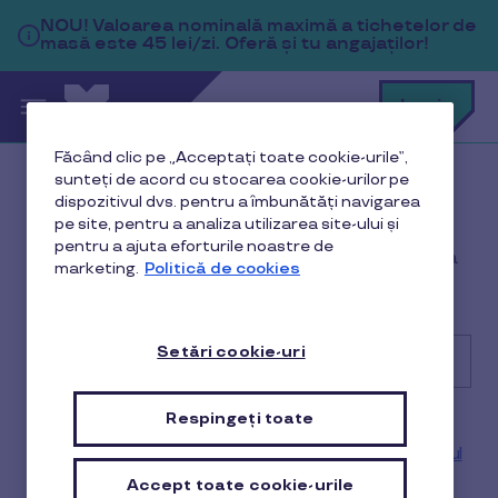
Sari la conținutul principal
NOU!
Valoarea nominală maximă a tichetelor de
masă este 45 lei/zi. Oferă și tu angajaților!
C
Login
c
t
p
Făcând clic pe „Acceptați toate cookie-urile”,
a
sunteți de acord cu stocarea cookie-urilor pe
dispozitivul dvs. pentru a îmbunătăți navigarea
Cu ce te putem ajuta?
pe site, pentru a analiza utilizarea site-ului și
pentru a ajuta eforturile noastre de
Suntem aici pentru tine! Scrie în căsuță întrebarea ta
marketing.
Politică de cookies
sau caută mai jos subiectul de care ai nevoie.
Setări cookie-uri
Cu
Respingeți toate
Articole populare
ce
te
Cum deblochez un card Pluxee dacă am introdus codul
putem
PIN greșit de 3 ori?
ajuta?
Accept toate cookie-urile