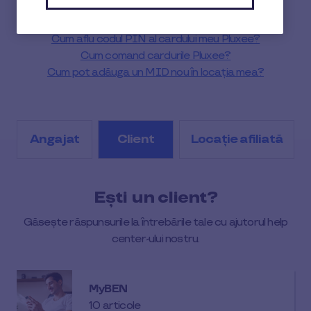
Cum îmi schimb adresa de email aferentă contului
Pluxee?
Cum aflu codul PIN al cardului meu Pluxee?
Cum comand cardurile Pluxee?
Cum pot adăuga un MID nou în locația mea?
Angajat
Client
Locație afiliată
Ești un client?
Găsește răspunsurile la întrebările tale cu ajutorul help
center-ului nostru.
MyBEN
10 articole