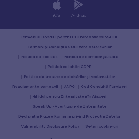
iOS
Android
Termeni și Condiții pentru Utilizarea Website-ului
Termeni și Condiții de Utilizare a Cardurilor
Politică de cookies
Politică de confidențialitate
Politică solicitări GDPR
Politica de tratare a solicitărilor și reclamațiilor
Regulamente campanii
ANPC
Cod Conduită Furnizori
Ghidul pentru Integritatea în Afaceri
Speak Up - Avertizare de Integritate
Declarația Pluxee România privind Protecția Datelor
Vulnerability Disclosure Policy
Setări cookie-uri