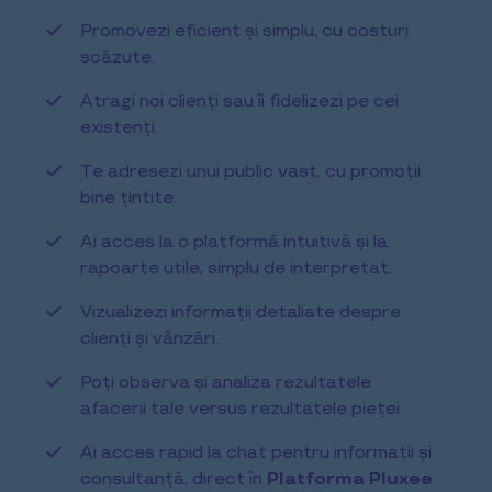
Promovezi eficient și simplu, cu costuri
scăzute.
Atragi noi clienți sau îi fidelizezi pe cei
existenți.
Te adresezi unui public vast, cu promoții
bine țintite.
Ai acces la o platformă intuitivă și la
rapoarte utile, simplu de interpretat.
Vizualizezi informații detaliate despre
clienți și vânzări.
Poți observa și analiza rezultatele
afacerii tale versus rezultatele pieței.
Ai acces rapid la chat pentru informații și
consultanță, direct în
Platforma Pluxee