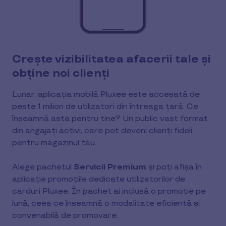
Crește vizibilitatea afacerii tale și
obține noi clienți
Lunar, aplicația mobilă Pluxee este accesată de
peste 1 milion de utilizatori din întreaga țară. Ce
înseamnă asta pentru tine? Un public vast format
din angajați activi, care pot deveni clienți fideli
pentru magazinul tău.
Alege pachetul
Servicii Premium
și poți afișa în
aplicație promoțiile dedicate utilizatorilor de
carduri Pluxee. În pachet ai inclusă o promoție pe
lună, ceea ce înseamnă o modalitate eficientă și
convenabilă de promovare.