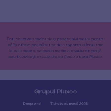
Poți observa tendințele și potențialul pieței, pentru
că îți oferim posibilitatea de a raporta cifrele tale
la cele macro: valoarea medie a coșului din piață
sau tranzacțiile realizate cu fiecare card Pluxee.
Grupul Pluxee
Despre noi
Tichete de masă 2026