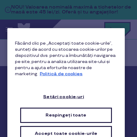
Sari la conținutul principal
NOU!
Valoarea nominală maximă a tichetelor de
masă este 45 lei/zi. Oferă și tu angajaților!
C
Login
c
t
p
Făcând clic pe „Acceptați toate cookie-urile”,
a
sunteți de acord cu stocarea cookie-urilor pe
Acasă
Premium Services
dispozitivul dvs. pentru a îmbunătăți navigarea
pe site, pentru a analiza utilizarea site-ului și
pentru a ajuta eforturile noastre de
marketing.
Politică de cookies
Premium Services
Conectează-te cu utilizatorii cardurilor Pluxee din
Setări cookie-uri
întreaga țară prin aplicația mobilă dedicată,
creează promoții de impact cu costuri reduse și
Respingeți toate
obține informații utile pentru strategiile tale de
vânzări.
Accept toate cookie-urile