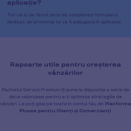
aplicație?
Tot ce ai de făcut este să completezi formularul
dedicat, iar promoția ta va fi adăugată în aplicație.
Rapoarte utile pentru creșterea
vânzărilor
Pachetul Servicii Premium îți pune la dispoziție o serie de
date valoroase pentru a-ți optimiza strategiile de
vânzări. Le poți găsi pe toate în contul tău din
Platforma
Pluxee pentru Clienți și Comercianți
.