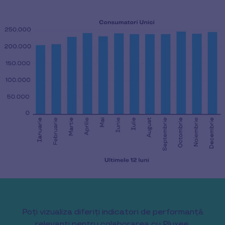
Poți vizualiza diferiți indicatori de performanță
relevanți pentru colaborarea cu Pluxee.