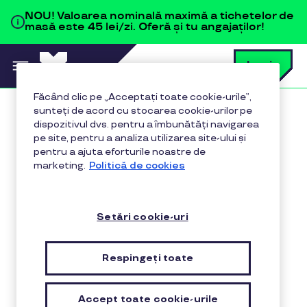
Sari la conținutul principal
NOU!
Valoarea nominală maximă a tichetelor de
masă este 45 lei/zi. Oferă și tu angajaților!
C
Login
c
t
p
Făcând clic pe „Acceptați toate cookie-urile”,
a
sunteți de acord cu stocarea cookie-urilor pe
Acasă
Politică de cookies
dispozitivul dvs. pentru a îmbunătăți navigarea
pe site, pentru a analiza utilizarea site-ului și
pentru a ajuta eforturile noastre de
marketing.
Politică de cookies
Politica de utilizare a
cookie-urilor
Setări cookie-uri
Respingeți toate
Ce sunt cookie-urile si tehnologiile similare?
Accept toate cookie-urile