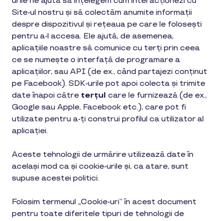
urile ne ajută să înțelegem cum interacționezi cu
Site-ul nostru și să colectăm anumite informații
despre dispozitivul și rețeaua pe care le folosești
pentru a-l accesa. Ele ajută, de asemenea,
aplicațiile noastre să comunice cu terți prin ceea
ce se numește o interfață de programare a
aplicațiilor, sau API (de ex., când partajezi conținut
pe Facebook). SDK-urile pot apoi colecta și trimite
date înapoi către
terțul
care le furnizează (de ex.,
Google sau Apple, Facebook etc.), care pot fi
utilizate pentru a-ți construi profilul ca utilizator al
aplicației.
Aceste tehnologii de urmărire utilizează date în
același mod ca și cookie-urile și, ca atare, sunt
supuse acestei politici.
Folosim termenul „Cookie-uri” în acest document
pentru toate diferitele tipuri de tehnologii de