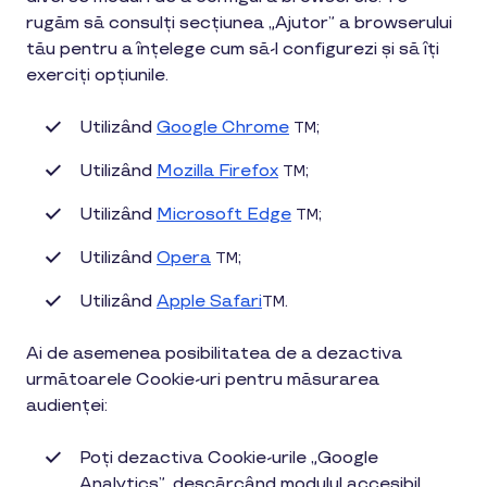
rugăm să consulți secțiunea „Ajutor” a browserului
tău pentru a înțelege cum să-l configurezi și să îți
exerciți opțiunile.
Utilizând
Google Chrome
;
TM
Utilizând
Mozilla Firefox
;
TM
Utilizând
Microsoft Edge
;
TM
Utilizând
Opera
;
TM
Utilizând
Apple Safari
.
TM
Ai de asemenea posibilitatea de a dezactiva
următoarele Cookie-uri pentru măsurarea
audienței:
Poți dezactiva Cookie-urile „Google
Analytics”, descărcând modulul accesibil