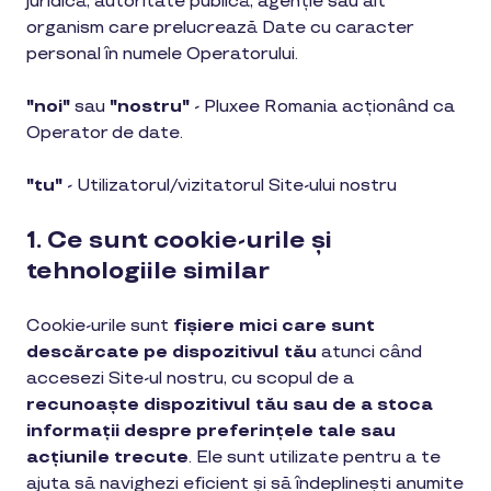
juridică, autoritate publică, agenție sau alt
organism care prelucrează Date cu caracter
personal în numele Operatorului.
"noi"
sau
"nostru"
-
Pluxee Romania acționând ca
Operator de date.
"tu"
- Utilizatorul/vizitatorul Site-ului nostru
1. Ce sunt cookie-urile și
tehnologiile similar
Cookie-urile sunt
fișiere mici care sunt
descărcate pe dispozitivul tău
atunci când
accesezi Site-ul nostru, cu scopul de a
recunoaște dispozitivul tău sau de a stoca
informații despre preferințele tale sau
acțiunile trecute
. Ele sunt utilizate pentru a te
ajuta să navighezi eficient și să îndeplinești anumite