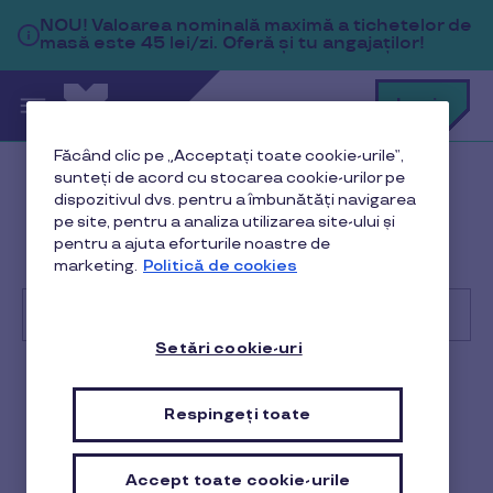
Sari la conținutul principal
NOU!
Valoarea nominală maximă a tichetelor de
masă este 45 lei/zi. Oferă și tu angajaților!
C
Login
c
t
p
Făcând clic pe „Acceptați toate cookie-urile”,
a
sunteți de acord cu stocarea cookie-urilor pe
Help Center
Client
dispozitivul dvs. pentru a îmbunătăți navigarea
pe site, pentru a analiza utilizarea site-ului și
Administrare beneficii și comenzi
pentru a ajuta eforturile noastre de
marketing.
Politică de cookies
Cum știu angajații mei cât mai au disponibil pe card?
Setări cookie-uri
Cu
ce
Client
te
Respingeți toate
putem
ajuta?
Cum știu angajații mei cât
mai au disponibil pe card?
Accept toate cookie-urile