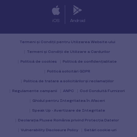
iOS
Android
Termeni și Condiții pentru Utilizarea Website-ului
Termeni și Condiții de Utilizare a Cardurilor
Politică de cookies
Politică de confidențialitate
Politică solicitări GDPR
Politica de tratare a solicitărilor și reclamațiilor
Regulamente campanii
ANPC
Cod Conduită Furnizori
Ghidul pentru Integritatea în Afaceri
Speak Up - Avertizare de Integritate
Declarația Pluxee România privind Protecția Datelor
Vulnerability Disclosure Policy
Setări cookie-uri