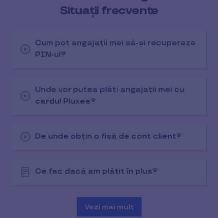
Situații frecvente
Cum pot angajații mei să-și recupereze
PIN-ul?
Unde vor putea plăti angajații mei cu
cardul Pluxee?
De unde obțin o fișă de cont client?
Ce fac dacă am plătit în plus?
Vezi mai mult