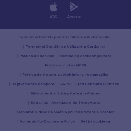
iOS
Android
Termeni și Condiții pentru Utilizarea Website-ului
Termeni și Condiții de Utilizare a Cardurilor
Politică de cookies
Politică de confidențialitate
Politică solicitări GDPR
Politica de tratare a solicitărilor și reclamațiilor
Regulamente campanii
ANPC
Cod Conduită Furnizori
Ghidul pentru Integritatea în Afaceri
Speak Up - Avertizare de Integritate
Declarația Pluxee România privind Protecția Datelor
Vulnerability Disclosure Policy
Setări cookie-uri