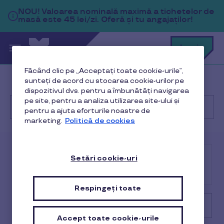
Sari la conținutul principal
NOU!
Valoarea nominală maximă a tichetelor de
masă este 45 lei/zi. Oferă și tu angajaților!
C
Login
c
t
p
Făcând clic pe „Acceptați toate cookie-urile”,
a
sunteți de acord cu stocarea cookie-urilor pe
Help Center
Client
Ghid de început
dispozitivul dvs. pentru a îmbunătăți navigarea
pe site, pentru a analiza utilizarea site-ului și
pentru a ajuta eforturile noastre de
marketing.
Politică de cookies
Cu
ce
te
putem
Locație
Setări cookie-uri
ajuta?
Angajat
Client
afiliată
Respingeți toate
Ghid de început
Accept toate cookie-urile