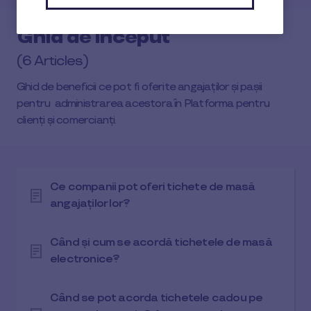
Ghid de început
(6 Articles)
Ghid de beneficii ce pot fi oferite angajaților și pașii
pentru administrarea acestora în Platforma pentru
clienți și comercianți.
Ce companii pot oferi tichete de masă
angajaților lor?
Când și cum se acordă tichetele de masă
electronice?
Când se pot acorda tichetele cadou pe