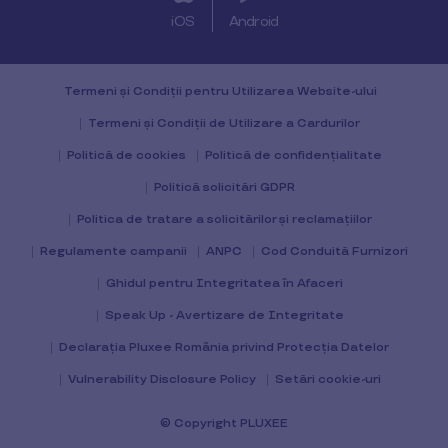
iOS
Android
Termeni și Condiții pentru Utilizarea Website-ului
Termeni și Condiții de Utilizare a Cardurilor
Politică de cookies
Politică de confidențialitate
Politică solicitări GDPR
Politica de tratare a solicitărilor și reclamațiilor
Regulamente campanii
ANPC
Cod Conduită Furnizori
Ghidul pentru Integritatea în Afaceri
Speak Up - Avertizare de Integritate
Declarația Pluxee România privind Protecția Datelor
Vulnerability Disclosure Policy
Setări cookie-uri
© Copyright PLUXEE