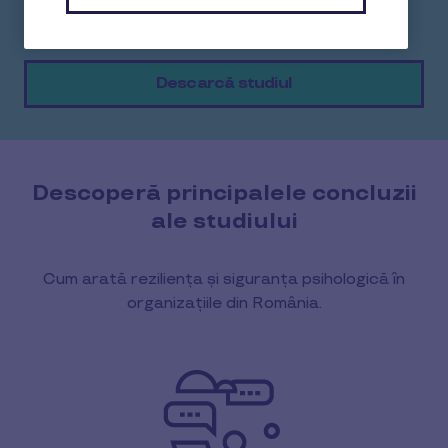
sănătoase.
Descarcă studiul
Descoperă principalele concluzii
ale studiului
Cum arată reziliența și siguranța psihologică în
organizațiile din România.