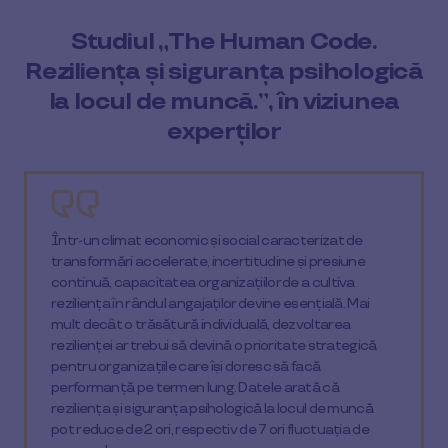
Studiul „The Human Code.
Reziliența și siguranța psihologică
la locul de muncă.”, în viziunea
experților
Într-un climat economic și social caracterizat de
transformări accelerate, incertitudine și presiune
continuă, capacitatea organizațiilor de a cultiva
reziliența în rândul angajaților devine esențială. Mai
mult decât o trăsătură individuală, dezvoltarea
rezilienței ar trebui să devină o prioritate strategică
pentru organizațiile care își doresc să facă
performanță pe termen lung. Datele arată că
reziliența și siguranța psihologică la locul de muncă
pot reduce de 2 ori, respectiv de 7 ori fluctuația de