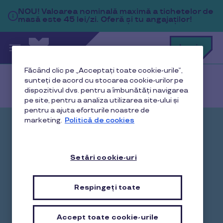
Sari la conținutul principal
NOU!
Valoarea nominală maximă a tichetelor de
masă este 45 lei/zi. Oferă și tu angajaților!
C
Login
c
t
p
Făcând clic pe „Acceptați toate cookie-urile”,
a
sunteți de acord cu stocarea cookie-urilor pe
Acasă
Studiu reziliență workplace
dispozitivul dvs. pentru a îmbunătăți navigarea
pe site, pentru a analiza utilizarea site-ului și
pentru a ajuta eforturile noastre de
marketing.
Politică de cookies
The Human Code.
Reziliența și siguranța
Setări cookie-uri
psihologică la locul de
muncă
Respingeți toate
Află de ce reziliența și siguranța psihologică sunt
Accept toate cookie-urile
pilonii strategici ai unei culturi organizaționale