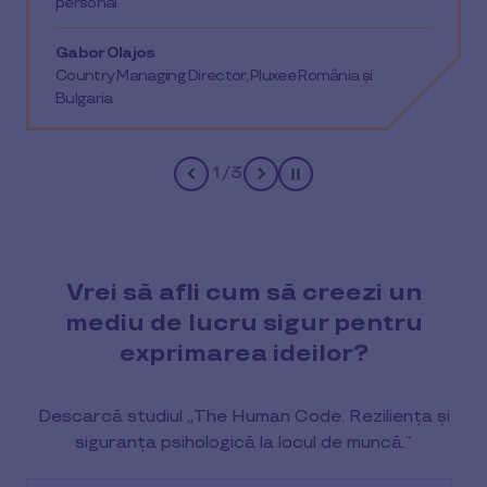
personal.
Gabor Olajos
Country Managing Director, Pluxee România și
Bulgaria
1
/
3
Pause
Vrei să afli cum să creezi un
mediu de lucru sigur pentru
exprimarea ideilor?
Descarcă studiul „The Human Code. Reziliența și
siguranța psihologică la locul de muncă.”