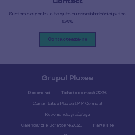
Contact
Suntem aici pentru a te ajuta cu orice întrebări ai putea
avea.
Contactează-ne
Grupul Pluxee
Despre noi
Tichete de masă 2026
Comunitatea Pluxee IMM Connect
Recomandă și câștigă
Calendar zile lucrătoare 2026
Hartă site