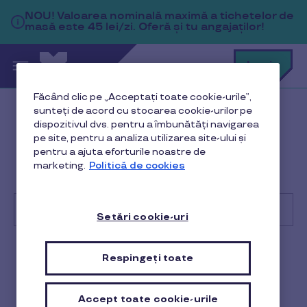
Sari la conținutul principal
NOU!
Valoarea nominală maximă a tichetelor de
masă este 45 lei/zi. Oferă și tu angajaților!
C
Login
c
t
p
Făcând clic pe „Acceptați toate cookie-urile”,
a
sunteți de acord cu stocarea cookie-urilor pe
Help Center
Client
dispozitivul dvs. pentru a îmbunătăți navigarea
pe site, pentru a analiza utilizarea site-ului și
Platforma Pluxee
pentru a ajuta eforturile noastre de
marketing.
Politică de cookies
Se pot încărca cardurile Pluxee la o dată stabilită de
mine?
Setări cookie-uri
Cu
ce
Respingeți toate
Client
te
putem
ajuta?
Se pot încărca cardurile
Accept toate cookie-urile