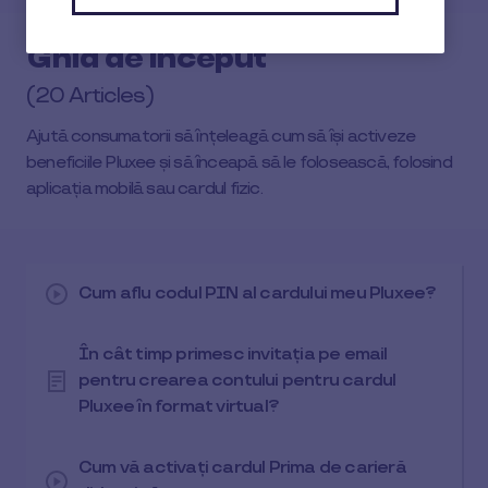
Ghid de început
(20 Articles)
Ajută consumatorii să înțeleagă cum să își activeze
beneficiile Pluxee și să înceapă să le folosească, folosind
aplicația mobilă sau cardul fizic.
Cum aflu codul PIN al cardului meu Pluxee?
În cât timp primesc invitația pe email
pentru crearea contului pentru cardul
Pluxee în format virtual?
Cum vă activați cardul Prima de carieră