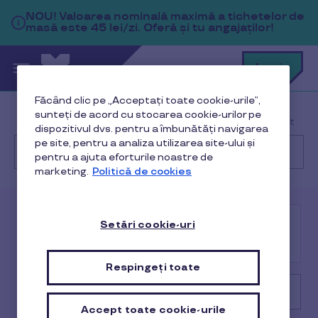
Sari la conținutul principal
NOU!
Valoarea nominală maximă a tichetelor de
masă este 45 lei/zi. Oferă și tu angajaților!
C
Login
c
t
p
Făcând clic pe „Acceptați toate cookie-urile”,
a
sunteți de acord cu stocarea cookie-urilor pe
Help Center
Angajat
Ghid de început
dispozitivul dvs. pentru a îmbunătăți navigarea
pe site, pentru a analiza utilizarea site-ului și
pentru a ajuta eforturile noastre de
marketing.
Politică de cookies
Cu
ce
te
putem
Locație
Setări cookie-uri
ajuta?
Angajat
Client
afiliată
Respingeți toate
Ghid de început
Accept toate cookie-urile