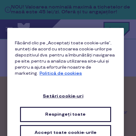
Sari la conținutul principal
NOU!
Valoarea nominală maximă a tichetelor de
masă este 45 lei/zi. Oferă și tu angajaților!
C
Login
c
t
p
Făcând clic pe „Acceptați toate cookie-urile”,
a
sunteți de acord cu stocarea cookie-urilor pe
Acasă
Toate produsele
dispozitivul dvs. pentru a îmbunătăți navigarea
pe site, pentru a analiza utilizarea site-ului și
Tichete sociale pentru mese calde
pentru a ajuta eforturile noastre de
marketing.
Politică de cookies
Social Plus
Setări cookie-uri
Instrumentul prin care Guvernul României oferă
alimente și mese calde pentru susținerea românilor
Respingeți toate
cu venituri reduse, prin programul „Sprijin pentru
România”.
Accept toate cookie-urile