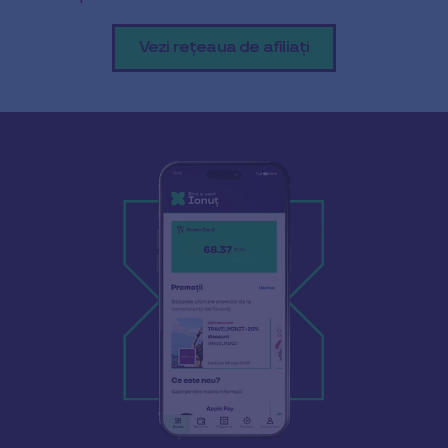
Vezi rețeaua de afiliați