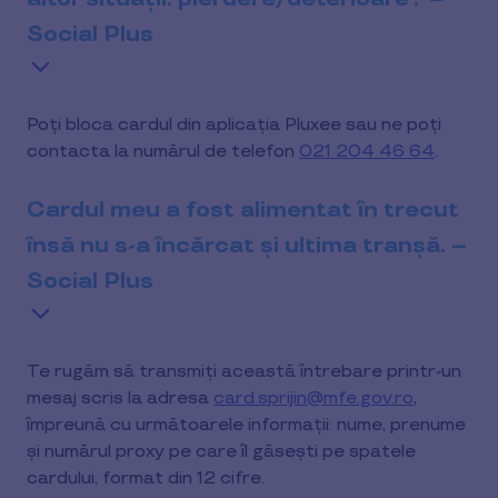
Social Plus
Poți bloca cardul din aplicația Pluxee sau ne poți
contacta la numărul de telefon
021 204 46 64
.
Cardul meu a fost alimentat în trecut
însă nu s-a încărcat și ultima tranșă. –
Social Plus
Te rugăm să transmiți această întrebare printr-un
mesaj scris la adresa
card.sprijin@mfe.gov.ro
,
împreună cu următoarele informații: nume, prenume
și numărul proxy pe care îl găsești pe spatele
cardului, format din 12 cifre.