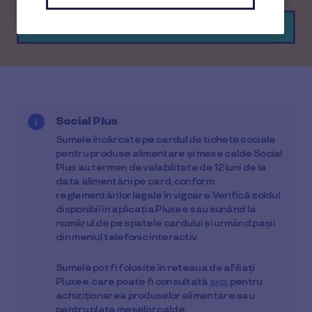
Vezi rețeaua de afiliați
Social Plus
Sumele încărcate pe cardul de tichete sociale
pentru produse alimentare și mese calde Social
Plus au termen de valabilitate de 12 luni de la
data alimentării pe card, conform
reglementărilor legale în vigoare. Verifică soldul
disponibil în aplicația Pluxee sau sunând la
numărul de pe spatele cardului și urmând pașii
din meniul telefonic interactiv.
Sumele pot fi folosite în rețeaua de afiliați
Pluxee, care poate fi consultată
aici
, pentru
achiziționarea produselor alimentare sau
pentru plata meselor calde.