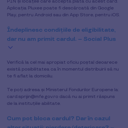
PIN și locațiile care acceptă plata cu acest card.
Aplicația Pluxee poate fi descărcată din Google
Play, pentru Android sau din App Store, pentru iOS.
Îndeplinesc condițiile de eligibilitate,
dar nu am primit cardul. – Social Plus
Verifică la cel mai apropiat oficiu poștal deoarece
există posibilitatea ca în momentul distribuirii să nu
te fi aflat la domiciliu.
Te poți adresa și Ministerul Fondurilor Europene la:
card.sprijin@mfe.gov.ro dacă nu ai primit răspuns
de la instituțiile abilitate.
Cum pot bloca cardul? Dar în cazul
altor situații: pierdere/deterioare? –