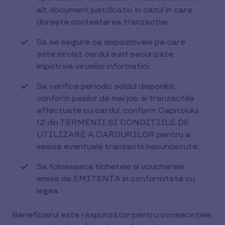
alt document justificativ, in cazul in care
dorește contestarea tranzacției;
Sa se asigure ca dispozitivele pe care
este inrolat cardul sunt securizate
impotriva virusilor informatici;
Sa verifice periodic soldul disponibil,
conform pasilor de mai jos, si tranzactiile
effectuate cu cardul, conform Capitolului
12 din TERMENII ȘI CONDIȚIILE DE
UTILIZARE A CARDURILOR pentru a
sesiza eventuale tranzactii necunoscute;
Sa foloseasca tichetele si voucherele
emise de EMITENTA in conformitate cu
legea.
Beneficiarul este răspunzător pentru consecințele