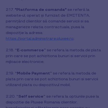
2.17.
"Platforma de comanda"
se referă la
website-ul, operat și furnizat de EMITENTA,
permițând clientilor să comande servicii si sa
managerieze relatia contractuala, pusa la
dispoziție la adresa:
https://portal.administrare.pluxee.ro
;
2.18.
“E-commerce”
se refera la metoda de plata
prin care se pot achizitiona bunuri si servicii prin
mijloace electronice;
2.19.
“Mobile Payment”
se refera la metoda de
plata prin care se pot achizitiona bunuri si servicii
utilizand plata cu dispozitivul mobil;
2.20.
“Self service”
se refera la optiunile puse la
dispozitie de Pluxee Romania clientilor,