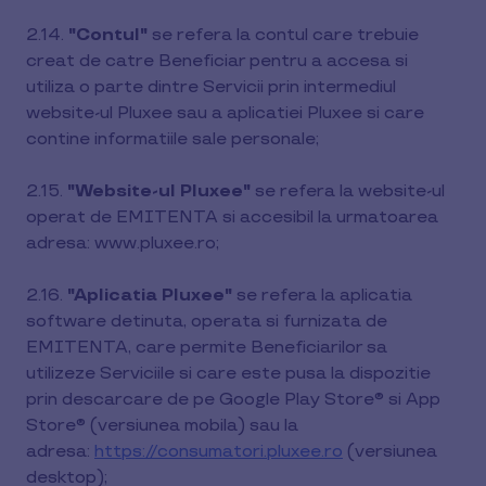
2.14.
"Contul"
se refera la contul care trebuie
creat de catre Beneficiar pentru a accesa si
utiliza o parte dintre Servicii prin intermediul
website-ul Pluxee sau a aplicatiei Pluxee si care
contine informatiile sale personale;
2.15.
"Website-ul Pluxee"
se refera la website-ul
operat de EMITENTA si accesibil la urmatoarea
adresa: www.pluxee.ro;
2.16.
"Aplicatia Pluxee"
se refera la aplicatia
software detinuta, operata si furnizata de
EMITENTA, care permite Beneficiarilor sa
utilizeze Serviciile si care este pusa la dispozitie
prin descarcare de pe Google Play Store® si App
Store® (versiunea mobila) sau la
adresa:
https://consumatori.pluxee.ro
(versiunea
desktop);