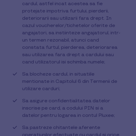
cardul, astfel incat acestea sa fie
protejate impotriva furtului, pierderii,
deteriorarii sau utilizarii fara drept. In
cazul voucherelor/tichetelor oferite de
angajatori, sa instiinteze angajatorul, intr-
un termen rezonabil, atunci cand
constata furtul, pierderea, deteriorarea
sau utilizarea fara drept a cardului sau
cand utilizatorul isi schimba numele;
Sa blocheze cardul, in situatiile
mentionate in Capitolul 6 din Termenii de
utilizare carduri;
Sa asigure confidentialitatea datelor
inscrise pe card, a codului PIN si a
datelor pentru logarea in contul Pluxee;
Sa pastreze chitantele aferente
operatiunilor efectuate cu cardul si orice