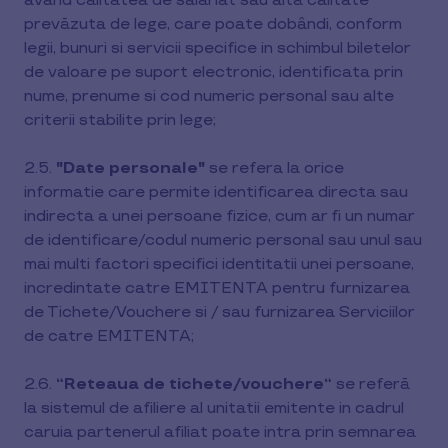
având calitatea de salariat sau altă calitate
prevăzuta de lege, care poate dobândi, conform
legii, bunuri si servicii specifice in schimbul biletelor
de valoare pe suport electronic, identificata prin
nume, prenume si cod numeric personal sau alte
criterii stabilite prin lege;
2.5.
"Date personale"
se refera la orice
informatie care permite identificarea directa sau
indirecta a unei persoane fizice, cum ar fi un numar
de identificare/codul numeric personal sau unul sau
mai multi factori specifici identitatii unei persoane,
incredintate catre EMITENTA pentru furnizarea
de Tichete/Vouchere si / sau furnizarea Serviciilor
de catre EMITENTA;
2.6.
“Reteaua de tichete/vouchere“
se referă
la sistemul de afiliere al unitatii emitente in cadrul
caruia partenerul afiliat poate intra prin semnarea