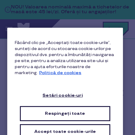
Sari la conținutul principal
NOU!
Valoarea nominală maximă a tichetelor de
masă este 45 lei/zi. Oferă și tu angajaților!
C
Login
c
t
p
Făcând clic pe „Acceptați toate cookie-urile”,
a
sunteți de acord cu stocarea cookie-urilor pe
Acasă
dispozitivul dvs. pentru a îmbunătăți navigarea
pe site, pentru a analiza utilizarea site-ului și
Termeni si Conditii de Utilizare a Cardurilor
pentru a ajuta eforturile noastre de
marketing.
Politică de cookies
TERMENI ȘI CONDIȚII
Setări cookie-uri
DE UTILIZARE A
CARDURILOR
Respingeți toate
Accept toate cookie-urile