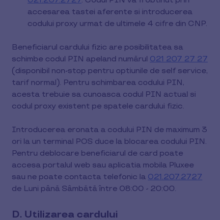
021.207.2727
. Codul PIN va fi obtinut prin
accesarea tastei aferente si introducerea
codului proxy urmat de ultimele 4 cifre din CNP.
Beneficiarul cardului fizic are posibilitatea sa
schimbe codul PIN apeland numărul
021 207 27 27
(disponibil non-stop pentru optiunile de self service,
tarif normal). Pentru schimbarea codului PIN,
acesta trebuie sa cunoasca codul PIN actual si
codul proxy existent pe spatele cardului fizic.
Introducerea eronata a codului PIN de maximum 3
ori la un terminal POS duce la blocarea codului PIN.
Pentru deblocare beneficiarul de card poate
accesa portalul web sau aplicatia mobila Pluxee
sau ne poate contacta telefonic la
021.207.2727
de Luni până Sâmbătă între 08:00 - 20:00.
D. Utilizarea cardului