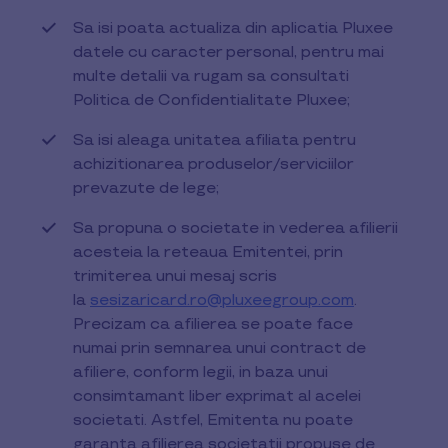
Sa isi poata actualiza din aplicatia Pluxee
datele cu caracter personal, pentru mai
multe detalii va rugam sa consultati
Politica de Confidentialitate Pluxee;
Sa isi aleaga unitatea afiliata pentru
achizitionarea produselor/serviciilor
prevazute de lege;
Sa propuna o societate in vederea afilierii
acesteia la reteaua Emitentei, prin
trimiterea unui mesaj scris
la
sesizaricard.ro@pluxeegroup.com
.
Precizam ca afilierea se poate face
numai prin semnarea unui contract de
afiliere, conform legii, in baza unui
consimtamant liber exprimat al acelei
societati. Astfel, Emitenta nu poate
garanta afilierea societatii propuse de