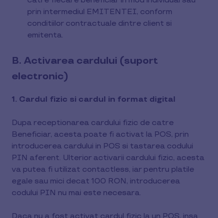
catre fiecare beneficiar in mod individual sau
prin intermediul EMITENTEI, conform
conditiilor contractuale dintre client si
emitenta.
B. Activarea cardului (suport
electronic)
1. Cardul fizic si cardul in format digital
Dupa receptionarea cardului fizic de catre
Beneficiar, acesta poate fi activat la POS, prin
introducerea cardului in POS si tastarea codului
PIN aferent. Ulterior activarii cardului fizic, acesta
va putea fi utilizat contactless, iar pentru platile
egale sau mici decat 100 RON, introducerea
codului PIN nu mai este necesara.
Daca nu a fost activat cardul fizic la un POS, insa