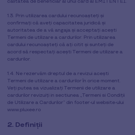
calitatea de beneficiar al unui card al EMITENTEI.
1.3. Prin utilizarea cardului recunoașteți și
confirmați că aveți capacitatea juridică și
autoritatea de a vă angaja și acceptați acești
Termeni de utilizare a cardurilor. Prin utilizarea
cardului recunoașteți că ați citit și sunteți de
acord să respectați acești Termeni de utilizare a
cardurilor.
1.4. Ne rezervăm dreptul de a revizui acești
Termeni de utilizare a cardurilor în orice moment.
Veți putea sa vizualizați Termenii de utilizare a
cardurilor revizuiți in sectiunea „Termeni si Condiții
de Utilizare a Cardurilor” din footer-ul website-ului
www.pluxee.ro
2. Definiții