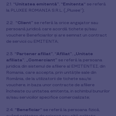
2.1.
“Unitatea emitentă”
,
“Emitenta“
se referă
la PLUXEE ROMANIA S.R.L. („Pluxee”);
2.2.
“Client”
se referă la orice angajator sau
persoană juridică care acordă tichete și/sau
vouchere Beneficiarilor și are semnat un contract
de servicii cu EMITENTA;
2.3.
“Partener afiliat”
,
“Afiliat”
,
„Unitate
afiliata”
,
„Comerciant”
se referă la persoana
juridica din sistemul de afiliere al EMITENTEI, din
Romania, care accepta, prin unitățile sale din
România, de la utilizatorii de tichete sau/si
vouchere, in baza unor contracte de afiliere
încheiate cu unitatea emitenta, in schimbul bunurilor
si/sau serviciilor specifice comercializate;
2.4.
“Beneficiar“
se referă la persoana fizică,