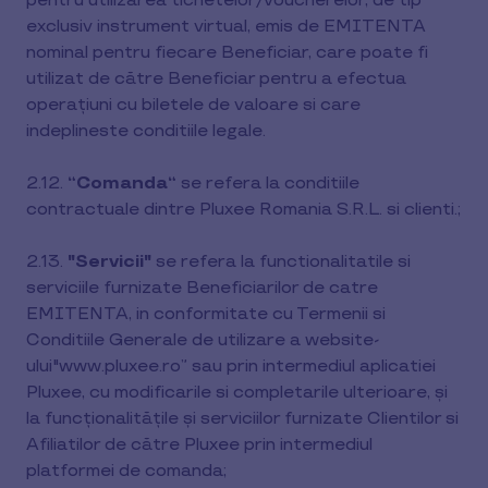
pentru utilizarea tichetelor/voucherelor, de tip
exclusiv instrument virtual, emis de EMITENTA
nominal pentru fiecare Beneficiar, care poate fi
utilizat de către Beneficiar pentru a efectua
operațiuni cu biletele de valoare si care
indeplineste conditiile legale.
2.12.
“Comanda“
se refera la conditiile
contractuale dintre Pluxee Romania S.R.L. si clienti.;
2.13.
"Servicii"
se refera la functionalitatile si
serviciile furnizate Beneficiarilor de catre
EMITENTA, in conformitate cu Termenii si
Conditiile Generale de utilizare a website-
ului"www.pluxee.ro” sau prin intermediul aplicatiei
Pluxee, cu modificarile si completarile ulterioare, și
la funcționalitățile și serviciilor furnizate Clientilor si
Afiliatilor de către Pluxee prin intermediul
platformei de comanda;