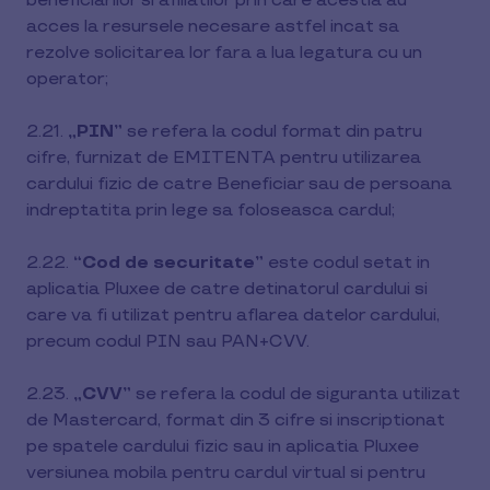
beneficiarilor si afiliatilor prin care acestia au
acces la resursele necesare astfel incat sa
rezolve solicitarea lor fara a lua legatura cu un
operator;
2.21.
„PIN”
se refera la codul format din patru
cifre, furnizat de EMITENTA pentru utilizarea
cardului fizic de catre Beneficiar sau de persoana
indreptatita prin lege sa foloseasca cardul;
2.22.
“Cod de securitate”
este codul setat in
aplicatia Pluxee de catre detinatorul cardului si
care va fi utilizat pentru aflarea datelor cardului,
precum codul PIN sau PAN+CVV.
2.23.
„CVV”
se refera la codul de siguranta utilizat
de Mastercard, format din 3 cifre si inscriptionat
pe spatele cardului fizic sau in aplicatia Pluxee
versiunea mobila pentru cardul virtual si pentru