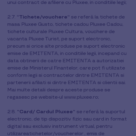
unui contract de afiliere cu Pluxee, in conditiile legii;
2.7.
“Tichete/vouchere“
se referă la tichete de
masa Pluxee Gusto, tichete cadou Pluxee Cadou,
tichete culturale Pluxee Cultura, vouchere de
vacanta Pluxee Turist, pe suport electronic,
precum si orice alte produse pe suport electronic
emise de EMITENTA, in conditiile legii, incepand cu
data obtinerii de catre EMITENTA a autorizatiei
emise de Ministerul Finantelor, care pot fi utilizate
conform legii si contractelor dintre EMITENTA si
partenerii afiliati si dintre EMITENTA si clientii sai.
Mai multe detalii despre aceste produse se
regasesc pe website-ul www.pluxee.ro;
2.8.
“Card/ Cardul Pluxee“
se referă la suportul
electronic, de tip dispozitiv fizic sau card in format
digital sau exclusiv instrument virtual, pentru
utilizareatichetelor/voucherelor , emis de