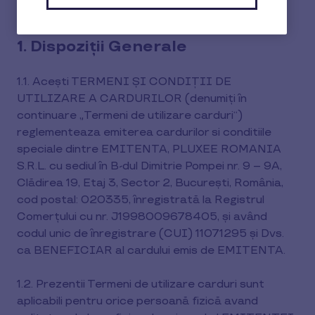
1. Dispoziții Generale
1.1. Acești TERMENI ȘI CONDIȚII DE
UTILIZARE A CARDURILOR (denumiți în
continuare „Termeni de utilizare carduri“)
reglementeaza emiterea cardurilor si conditiile
speciale dintre EMITENTA, PLUXEE ROMANIA
S.R.L. cu sediul în B-dul Dimitrie Pompei nr. 9 – 9A,
Clădirea 19, Etaj 3, Sector 2, București, România,
cod postal: 020335, înregistrată la Registrul
Comerţului cu nr. J1998009678405, şi având
codul unic de înregistrare (CUI) 11071295 și Dvs.
ca BENEFICIAR al cardului emis de EMITENTA.
1.2. Prezentii Termeni de utilizare carduri sunt
aplicabili pentru orice persoană fizică avand