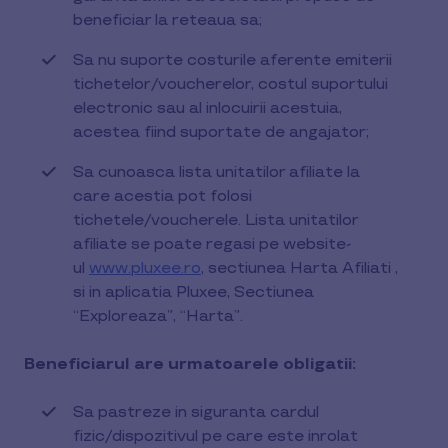
beneficiar la reteaua sa;
Sa nu suporte costurile aferente emiterii
tichetelor/voucherelor, costul suportului
electronic sau al inlocuirii acestuia,
acestea fiind suportate de angajator;
Sa cunoasca lista unitatilor afiliate la
care acestia pot folosi
tichetele/voucherele. Lista unitatilor
afiliate se poate regasi pe website-
ul
www.pluxee.ro
, sectiunea Harta Afiliati ,
si in aplicatia Pluxee, Sectiunea
“Exploreaza”, “Harta”.
Beneficiarul are urmatoarele obligatii:
Sa pastreze in siguranta cardul
fizic/dispozitivul pe care este inrolat