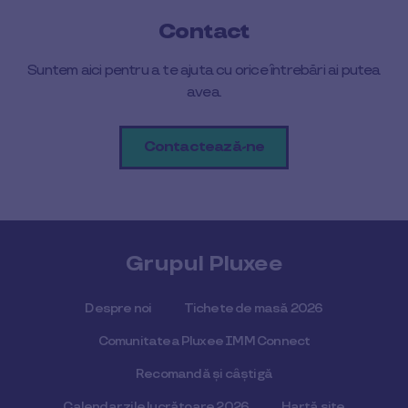
Contact
Suntem aici pentru a te ajuta cu orice întrebări ai putea
avea.
Contactează-ne
Grupul Pluxee
Despre noi
Tichete de masă 2026
Comunitatea Pluxee IMM Connect
Recomandă și câștigă
Calendar zile lucrătoare 2026
Hartă site