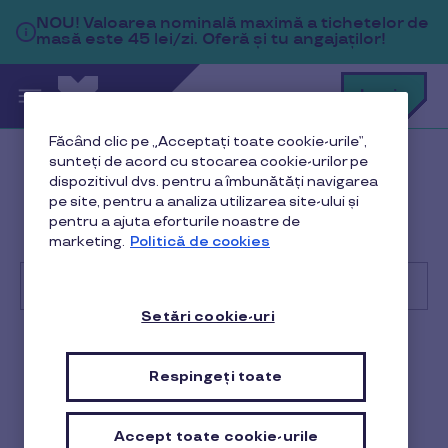
Sari la conținutul principal
NOU!
Valoarea nominală maximă a tichetelor de
masă este 45 lei/zi. Oferă și tu angajaților!
C
Login
c
t
p
Făcând clic pe „Acceptați toate cookie-urile”,
a
sunteți de acord cu stocarea cookie-urilor pe
Help Center
Client
dispozitivul dvs. pentru a îmbunătăți navigarea
pe site, pentru a analiza utilizarea site-ului și
Administrare beneficii și comenzi
pentru a ajuta eforturile noastre de
marketing.
Politică de cookies
Când primesc angajații mei sumele pe card?
Setări cookie-uri
Cu
ce
Client
te
Respingeți toate
putem
ajuta?
Când primesc angajații mei
sumele pe card?
Accept toate cookie-urile