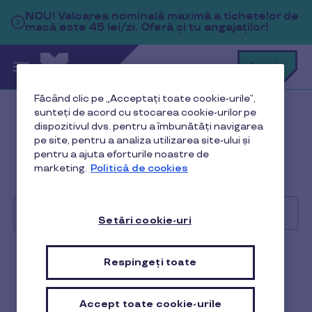
Sari la conținutul principal
NOU!
Valoarea nominală maximă a tichetelor de
masă este 45 lei/zi. Oferă și tu angajaților!
C
Login
c
t
p
Făcând clic pe „Acceptați toate cookie-urile”,
a
sunteți de acord cu stocarea cookie-urilor pe
Help Center
Client
dispozitivul dvs. pentru a îmbunătăți navigarea
pe site, pentru a analiza utilizarea site-ului și
Platforma Pluxee
pentru a ajuta eforturile noastre de
marketing.
Politică de cookies
Cum pot comanda carduri Pluxee Cadou pentru
angajații mei?
Setări cookie-uri
Cu
ce
Respingeți toate
Client
te
putem
ajuta?
Cum pot comanda carduri
Accept toate cookie-urile