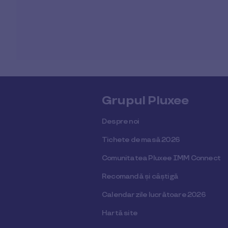
Grupul Pluxee
Despre noi
Tichete de masă 2026
Comunitatea Pluxee IMM Connect
Recomandă și câștigă
Calendar zile lucrătoare 2026
Hartă site