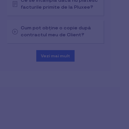
Ce se întâmplă dacă nu plătesc
facturile primite de la Pluxee?
Cum pot obține o copie după
contractul meu de Client?
Vezi mai mult