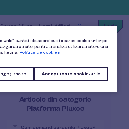
Cu
Login
Devino Afiliat
Hartă Afiliați
ce
te
putem
ajuta?
-urile”, sunteți de acord cu stocarea cookie-urilor pe
vigarea pe site, pentru a analiza utilizarea site-ului și
arketing.
Politică de cookies
ngeți toate
Accept toate cookie-urile
Articole din categorie
Platforma Pluxee
Cum comand cardurile Pluxee?