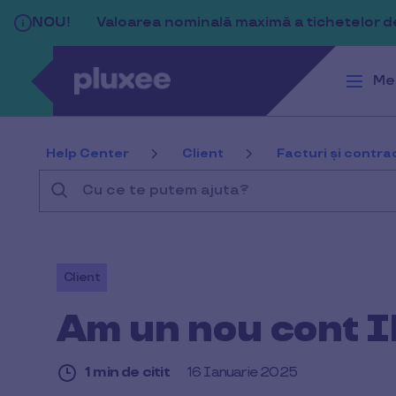
Sari la conținutul principal
NOU!
Valoarea nominală maximă a tichetelor de 
Me
Help Center
Client
Facturi și contra
Cu
ce
te
putem
Client
ajuta?
Am un nou cont 
1 min de citit
16 Ianuarie 2025