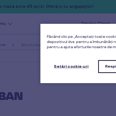
masă este 45 lei/zi. Oferă și tu angajaților!
niu
Devino Client
Făcând clic pe „Acceptați toate cookie
dispozitivul dvs. pentru a îmbunătăți na
cte
Am un nou cont IBAN
pentru a ajuta eforturile noastre de m
Setări cookie-uri
Respi
IBAN