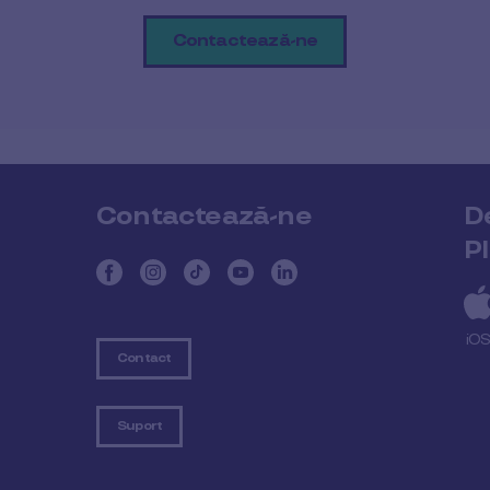
Contactează-ne
Contactează-ne
D
P
iO
Contact
Suport