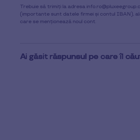
1
Trebuie să trimiți la adresa info.ro@pluxeegroup
min
(importante sunt datele firmei și contul IBAN), al
de
citit
care se menționează noul cont.