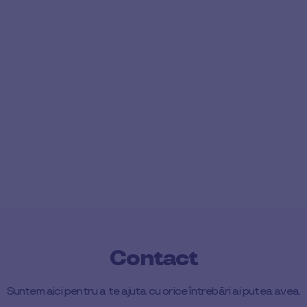
Contact
Suntem aici pentru a te ajuta cu orice întrebări ai putea avea.