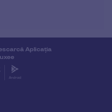
escarcă Aplicația
luxee
S
Android