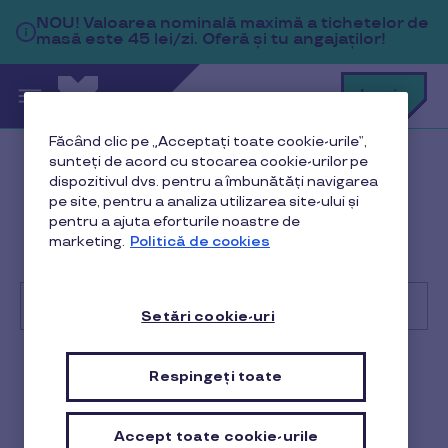
Sari la conținutul principal
NOU!
Valoarea nominală maximă a tichetelor de
masă este 45 lei/zi. Oferă și tu angajaților!
C
Login
c
t
p
Făcând clic pe „Acceptați toate cookie-urile”,
a
sunteți de acord cu stocarea cookie-urilor pe
Help Center
Client
dispozitivul dvs. pentru a îmbunătăți navigarea
pe site, pentru a analiza utilizarea site-ului și
Facturi și contracte
pentru a ajuta eforturile noastre de
marketing.
Politică de cookies
Ce se întâmplă dacă nu plătesc facturile primite de la
Pluxee?
Setări cookie-uri
Cu
ce
Respingeți toate
Client
te
putem
ajuta?
Ce se întâmplă dacă nu
Accept toate cookie-urile