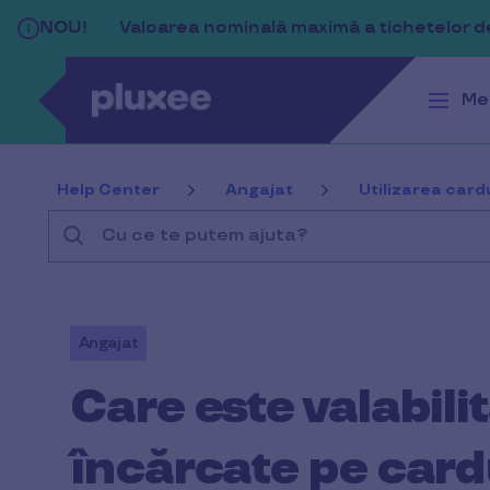
Sari la conținutul principal
NOU!
Valoarea nominală maximă a tichetelor de 
Me
Help Center
Angajat
Utilizarea cardu
Cu
ce
te
putem
Angajat
ajuta?
Care este valabil
încărcate pe card