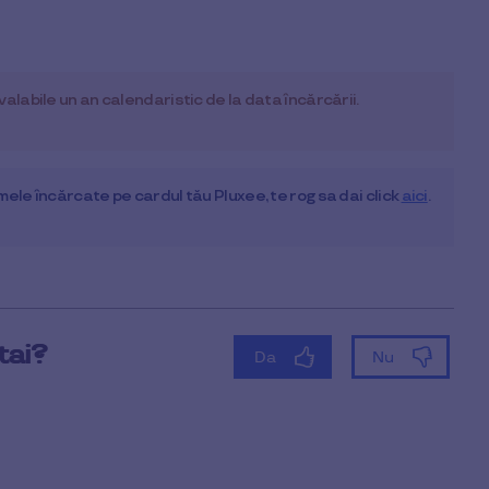
alabile un an calendaristic de la data încărcării.
ele încărcate pe cardul tău Pluxee, te rog sa dai click
aici
.