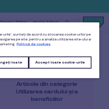
Cu
Login
Devino Afiliat
Hartă Afiliați
ce
te
putem
ajuta?
-urile”, sunteți de acord cu stocarea cookie-urilor pe
vigarea pe site, pentru a analiza utilizarea site-ului și
cărcate pe cardul meu Social Plus?
arketing.
Politică de cookies
ngeți toate
Accept toate cookie-urile
Articole din categorie
Utilizarea cardului și a
beneficiilor