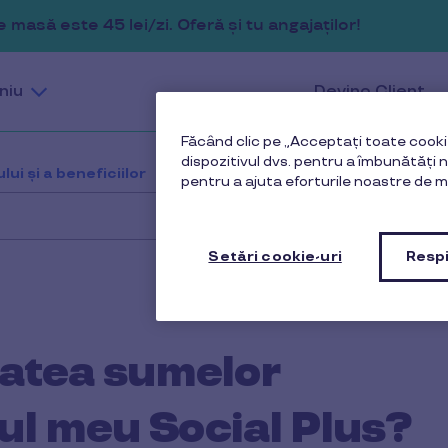
masă este 45 lei/zi. Oferă și tu angajaților!
niu
Devino Client
Făcând clic pe „Acceptați toate cookie
dispozitivul dvs. pentru a îmbunătăți na
lui și a beneficiilor
Care este valabilitatea sumelor în
pentru a ajuta eforturile noastre de m
Setări cookie-uri
Respi
itatea sumelor
ul meu Social Plus?