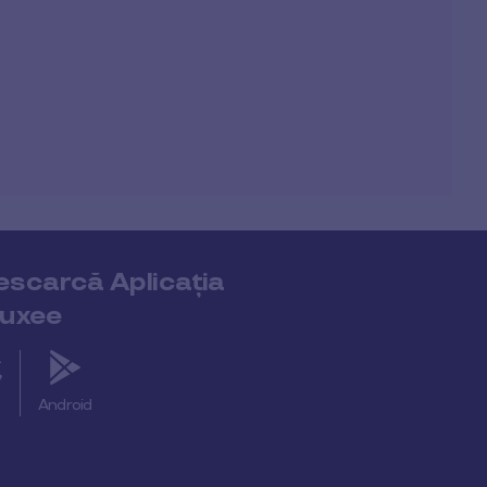
escarcă Aplicația
luxee
S
Android