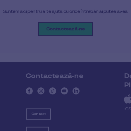
Suntem aici pentru a te ajuta cu orice întrebări ai putea avea.
Contactează-ne
Contactează-ne
D
P
iO
Contact