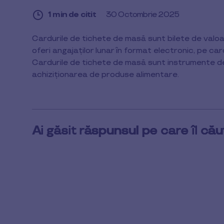
1 min de citit
30 Octombrie 2025
1
Cardurile de tichete de masă sunt bilete de valoa
min
oferi angajaților lunar în format electronic, pe card
de
citit
Cardurile de tichete de masă sunt instrumente de
achiziționarea de produse alimentare.