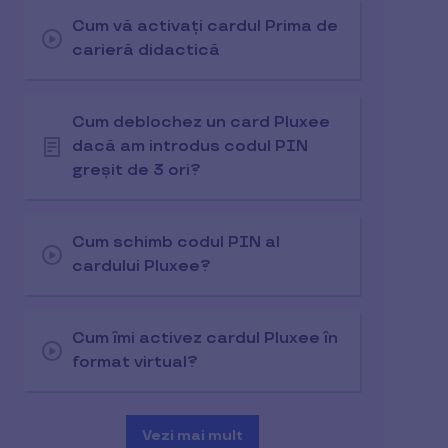
Cum vă activați cardul Prima de
carieră didactică
Cum deblochez un card Pluxee
dacă am introdus codul PIN
greșit de 3 ori?
Cum schimb codul PIN al
cardului Pluxee?
Cum îmi activez cardul Pluxee în
format virtual?
Vezi mai mult