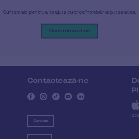
Suntem aici pentru a te ajuta cu orice întrebări ai putea avea.
Contactează-ne
Contactează-ne
D
P
iO
Contact