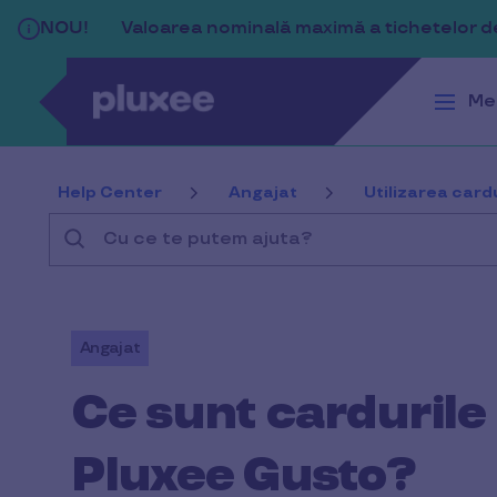
Sari la conținutul principal
NOU!
Valoarea nominală maximă a tichetelor de 
Me
Help Center
Angajat
Utilizarea cardu
Cu
ce
te
putem
Angajat
ajuta?
Ce sunt cardurile
Pluxee Gusto?