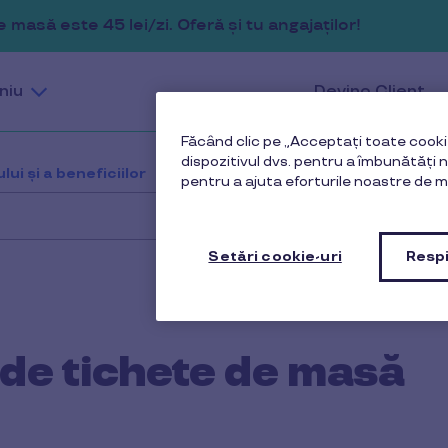
masă este 45 lei/zi. Oferă și tu angajaților!
niu
Devino Client
Făcând clic pe „Acceptați toate cookie
dispozitivul dvs. pentru a îmbunătăți na
lui și a beneficiilor
Ce sunt cardurile de tichete de 
pentru a ajuta eforturile noastre de m
Setări cookie-uri
Respi
 de tichete de masă