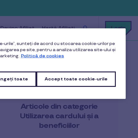
Cu
Login
Devino Afiliat
Hartă Afiliați
ce
te
putem
ajuta?
-urile”, sunteți de acord cu stocarea cookie-urilor pe
vigarea pe site, pentru a analiza utilizarea site-ului și
masă Pluxee Gusto?
arketing.
Politică de cookies
ngeți toate
Accept toate cookie-urile
Articole din categorie
Utilizarea cardului și a
beneficiilor