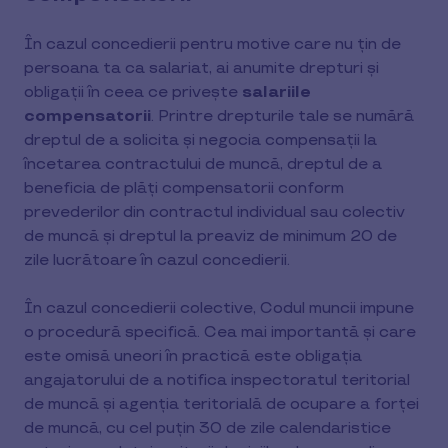
În cazul concedierii pentru motive care nu țin de
persoana ta ca salariat, ai anumite drepturi și
obligații în ceea ce privește
salariile
compensatorii
. Printre drepturile tale se numără
dreptul de a solicita și negocia compensații la
încetarea contractului de muncă, dreptul de a
beneficia de plăți compensatorii conform
prevederilor din contractul individual sau colectiv
de muncă și dreptul la preaviz de minimum 20 de
zile lucrătoare în cazul concedierii.
În cazul concedierii colective, Codul muncii impune
o procedură specifică. Cea mai importantă şi care
este omisă uneori în practică este obligaţia
angajatorului de a notifica inspectoratul teritorial
de muncă şi agenția teritorială de ocupare a forței
de muncă, cu cel puțin 30 de zile calendaristice