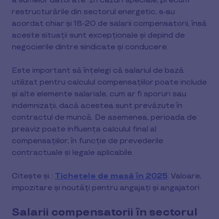
a sumelor datorate. În cazuri speciale, precum
restructurările din sectorul energetic, s-au
acordat chiar și 18-20 de salarii compensatorii, însă
aceste situații sunt excepționale și depind de
negocierile dintre sindicate și conducere.
Este important să înțelegi că salariul de bază
utilizat pentru calculul compensațiilor poate include
și alte elemente salariale, cum ar fi sporuri sau
indemnizații, dacă acestea sunt prevăzute în
contractul de muncă. De asemenea, perioada de
preaviz poate influența calculul final al
compensațiilor, în funcție de prevederile
contractuale și legale aplicabile.
Citește și :
Tichetele de masă în 2025
: Valoare,
impozitare și noutăți pentru angajați și angajatori
Salarii compensatorii în sectorul