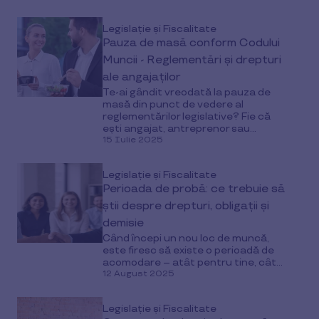
Legislație și Fiscalitate
Pauza de masă conform Codului
Muncii - Reglementări și drepturi
ale angajaților
Te-ai gândit vreodată la pauza de
masă din punct de vedere al
reglementărilor legislative? Fie că
ești angajat, antreprenor sau...
15 Iulie 2025
Legislație și Fiscalitate
Perioada de probă: ce trebuie să
știi despre drepturi, obligații și
demisie
Când începi un nou loc de muncă,
este firesc să existe o perioadă de
acomodare – atât pentru tine, cât...
12 August 2025
Legislație și Fiscalitate