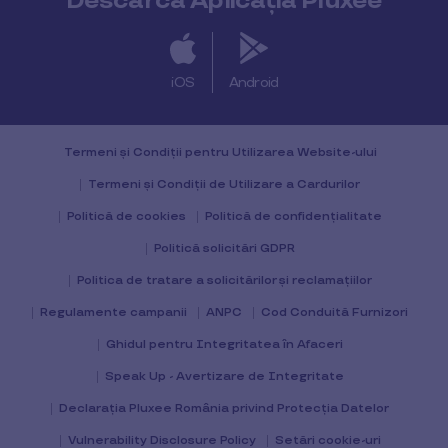
Descarcă Aplicația Pluxee
iOS
Android
Termeni și Condiții pentru Utilizarea Website-ului
Termeni și Condiții de Utilizare a Cardurilor
Politică de cookies
Politică de confidențialitate
Politică solicitări GDPR
Politica de tratare a solicitărilor și reclamațiilor
Regulamente campanii
ANPC
Cod Conduită Furnizori
Ghidul pentru Integritatea în Afaceri
Speak Up - Avertizare de Integritate
Declarația Pluxee România privind Protecția Datelor
Vulnerability Disclosure Policy
Setări cookie-uri