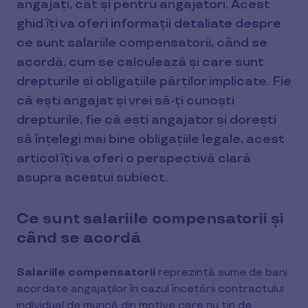
angajați, cât și pentru angajatori. Acest
ghid îți va oferi informații detaliate despre
ce sunt salariile compensatorii, când se
acordă, cum se calculează și care sunt
drepturile și obligațiile părților implicate. Fie
că ești angajat și vrei să-ți cunoști
drepturile, fie că ești angajator și dorești
să înțelegi mai bine obligațiile legale, acest
articol îți va oferi o perspectivă clară
asupra acestui subiect.
Ce sunt salariile compensatorii și
când se acordă
Salariile compensatorii
reprezintă sume de bani
acordate angajaților în cazul încetării contractului
individual de muncă din motive care nu țin de