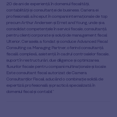
media
20 de ani de experiență în domeniul fiscalității,
contabilității și consultanței de business. Cariera ei
profesională a început în companii internaționale de top
precum Arthur Andersen și Ernst and Young, unde și-a
consolidat competențele în servicii fiscale, consultanță
pentru clienți corporate și soluții de management fiscal.
Ulterior, Cerasela a fondat și conduce Advanced Fiscal
Consulting ca Managing Partner, oferind consultanță
fiscală complexă, asistență în cadrul controalelor fiscale,
suport în restructurări, due diligence și optimizarea
fluxurilor fiscale pentru companii multinaționale și locale.
Este consultant fiscal autorizat de Camera
Consultanților Fiscali, aducând o combinație solidă de
expertiză profesională și practică specializată în
domeniul fiscal și contabil.