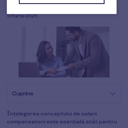
9 min de citit
Cerasela Dragoș
5 Martie 2025
Cuprins
Înțelegerea conceptului de salarii
compensatorii este esențială atât pentru