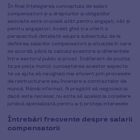
În final, înțelegerea conceptului de salarii
compensatorii și a drepturilor și obligațiilor
asociate este crucială atât pentru angajați, cât și
pentru angajatori. Acest ghid ți-a oferit o
perspectivă detaliată asupra subiectului, de la
definirea salariilor compensatorii și situațiile în care
se acordă, până la calculul acestora și diferențele
între sectorul public și privat. Indiferent de poziția
ta pe piața muncii, cunoașterea acestor aspecte
te va ajuta să navighezi mai eficient prin procesele
de restructurare sau încetare a contractelor de
muncă. Rămâi informat, fii pregătit să negociezi și,
dacă este necesar, nu ezita să apelezi la consiliere
juridică specializată pentru a-ți proteja interesele.
Întrebări frecvente despre salarii
compensatorii