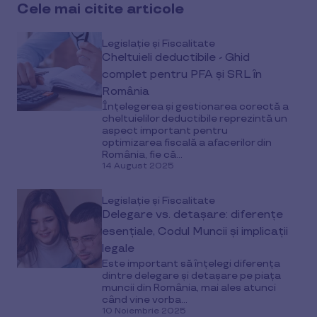
Cele mai citite articole
Legislație și Fiscalitate
Cheltuieli deductibile - Ghid
complet pentru PFA și SRL în
România
Înțelegerea și gestionarea corectă a
cheltuielilor deductibile reprezintă un
aspect important pentru
optimizarea fiscală a afacerilor din
România, fie că...
14 August 2025
Legislație și Fiscalitate
Delegare vs. detașare: diferențe
esențiale, Codul Muncii și implicații
legale
Este important să înțelegi diferența
dintre delegare și detașare pe piața
muncii din România, mai ales atunci
când vine vorba...
10 Noiembrie 2025