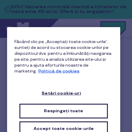
Sari la conținutul principal
NOU!
Valoarea nominală maximă a tichetelor de
masă este 45 lei/zi. Oferă și tu angajaților!
C
Login
c
t
p
Făcând clic pe „Acceptați toate cookie-urile”,
a
sunteți de acord cu stocarea cookie-urilor pe
Acasă
Blog
dispozitivul dvs. pentru a îmbunătăți navigarea
pe site, pentru a analiza utilizarea site-ului și
Legislație și Fiscalitate
pentru a ajuta eforturile noastre de
marketing.
Politică de cookies
Salarii compensatorii - ghid complet pentru angajați și
angajatori
Setări cookie-uri
Salarii compensatorii -
Respingeți toate
ghid complet pentru
angajați și angajatori
Accept toate cookie-urile