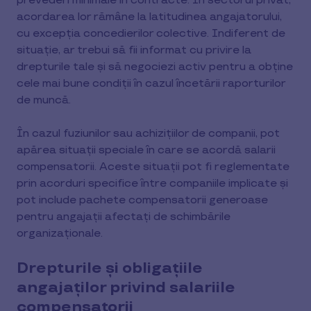
prevederi minimale în contracte. În sectorul privat,
acordarea lor rămâne la latitudinea angajatorului,
cu excepția concedierilor colective. Indiferent de
situație, ar trebui să fii informat cu privire la
drepturile tale și să negociezi activ pentru a obține
cele mai bune condiții în cazul încetării raporturilor
de muncă.
În cazul fuziunilor sau achizițiilor de companii, pot
apărea situații speciale în care se acordă salarii
compensatorii. Aceste situații pot fi reglementate
prin acorduri specifice între companiile implicate și
pot include pachete compensatorii generoase
pentru angajații afectați de schimbările
organizaționale.
Drepturile și obligațiile
angajaților privind salariile
compensatorii