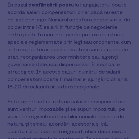
În cazul
desființării postului
, angajatorul poate
acorda salarii compensatorii chiar dacă nu este
obligat prin lege. Numărul acestora poate varia, de
obicei între 1-3 salarii, în funcție de negocierile
dintre părți. În sectorul public, pot exista situații
speciale reglementate prin legi sau ordonanțe, cum
ar fi restructurarea unor instituții sau companii de
stat, reorganizarea unor ministere sau agenții
guvernamentale, sau disponibilizări în sectoare
strategice. În aceste cazuri, numărul de salarii
compensatorii poate fi mai mare, ajungând chiar la
18-20 de salarii în situații excepționale.
Este important să reții că salariile compensatorii
sunt venituri impozabile și se supun impozitului pe
venit, iar regimul contribuțiilor sociale depinde de
natura și temeiul acordării acestora și că,
cuantumul lor poate fi negociat, chiar dacă există