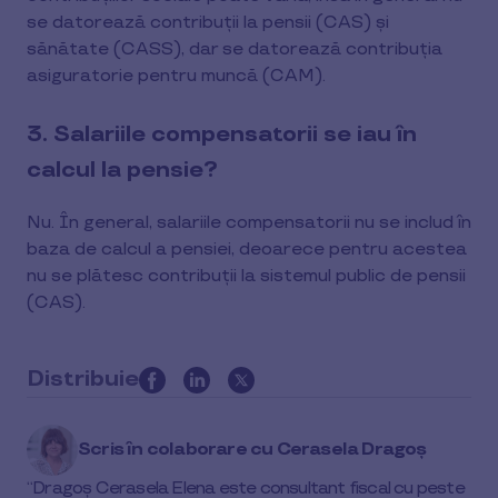
se datorează contribuții la pensii (CAS) și
sănătate (CASS), dar se datorează contribuția
asiguratorie pentru muncă (CAM).
3. Salariile compensatorii se iau în
calcul la pensie?
Nu. În general, salariile compensatorii nu se includ în
baza de calcul a pensiei, deoarece pentru acestea
nu se plătesc contribuții la sistemul public de pensii
(CAS).
Distribuie
this
article
Scris în colaborare cu
Cerasela Dragoș
on
social
Dragoș Cerasela Elena este consultant fiscal cu peste