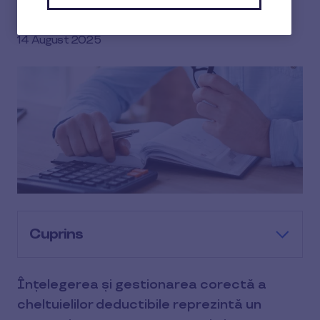
11 min de citit
Cerasela Dragoș
14 August 2025
Cuprins
Înțelegerea și gestionarea corectă a
cheltuielilor deductibile reprezintă un