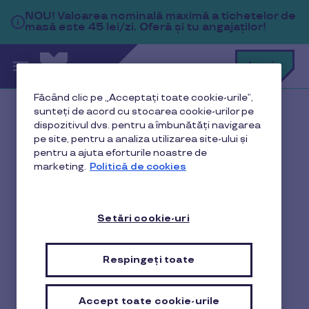
Sari la conținutul principal
NOU!
Valoarea nominală maximă a tichetelor de
masă este 45 lei/zi. Oferă și tu angajaților!
C
Login
c
t
p
Făcând clic pe „Acceptați toate cookie-urile”,
a
sunteți de acord cu stocarea cookie-urilor pe
Acasă
Blog
dispozitivul dvs. pentru a îmbunătăți navigarea
pe site, pentru a analiza utilizarea site-ului și
Legislație și Fiscalitate
pentru a ajuta eforturile noastre de
marketing.
Politică de cookies
Cheltuieli deductibile - Ghid complet pentru PFA și SRL
în România
Setări cookie-uri
Cheltuieli deductibile -
Respingeți toate
Ghid complet pentru PFA
și SRL în România
Accept toate cookie-urile