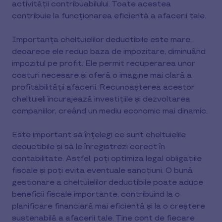
activității contribuabilului. Toate acestea
contribuie la funcționarea eficientă a afacerii tale.
Importanța cheltuielilor deductibile este mare,
deoarece ele reduc baza de impozitare, diminuând
impozitul pe profit. Ele permit recuperarea unor
costuri necesare și oferă o imagine mai clară a
profitabilității afacerii. Recunoașterea acestor
cheltuieli încurajează investițiile și dezvoltarea
companiilor, creând un mediu economic mai dinamic.
Este important să înțelegi ce sunt cheltuielile
deductibile și să le înregistrezi corect în
contabilitate. Astfel, poți optimiza legal obligațiile
fiscale și poți evita eventuale sancțiuni. O bună
gestionare a cheltuielilor deductibile poate aduce
beneficii fiscale importante, contribuind la o
planificare financiară mai eficientă și la o creștere
sustenabilă a afacerii tale. Ține cont de fiecare