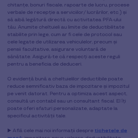
chitanțe, bonuri fiscale, rapoarte de lucru, procese
verbale de recepție a serviciilor/ lucrărilor, etc.) și
să aibă legătură directă cu activitatea PFA-ului
tău. Anumite cheltuieli au limite de deductibilitate
stabilite prin lege, cum ar fi cele de protocol sau
cele legate de utilizarea vehiculelor, precum și
pensii facultative, asigurare voluntară de
sănătate. Asigură-te că respecți aceste reguli
pentru a beneficia de deduceri.
O evidență bună a cheltuielilor deductibile poate
reduce semnificativ baza de impozitare și impozitul
pe venit datorat. Pentru a optimiza acest aspect,
consultă un contabil sau un consultant fiscal. El îți
poate oferi sfaturi personalizate, adaptate la
specificul activității tale.
▶️ Află cele mai noi informații despre
tichetele de