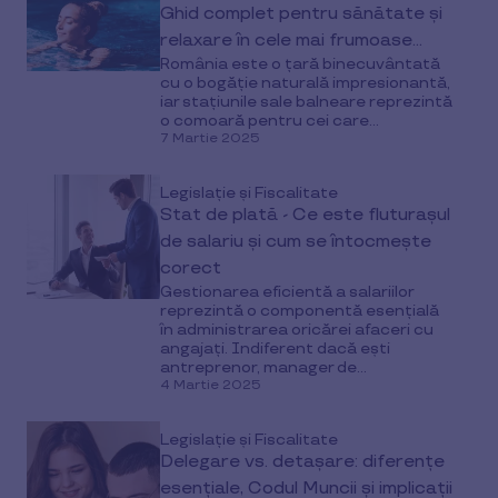
Ghid complet pentru sănătate și
relaxare în cele mai frumoase
România este o țară binecuvântată
stațiuni cu apă termală caldă
cu o bogăție naturală impresionantă,
iar stațiunile sale balneare reprezintă
o comoară pentru cei care...
7 Martie 2025
Legislație și Fiscalitate
Stat de plată - Ce este fluturașul
de salariu și cum se întocmește
corect
Gestionarea eficientă a salariilor
reprezintă o componentă esențială
în administrarea oricărei afaceri cu
angajaţi. Indiferent dacă ești
antreprenor, manager de...
4 Martie 2025
Legislație și Fiscalitate
Delegare vs. detașare: diferențe
esențiale, Codul Muncii și implicații