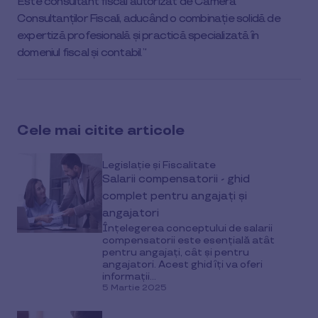
Este consultant fiscal autorizat de Camera
Consultanților Fiscali, aducând o combinație solidă de
expertiză profesională și practică specializată în
domeniul fiscal și contabil.
Cele mai citite articole
Legislație și Fiscalitate
Salarii compensatorii - ghid
complet pentru angajați și
angajatori
Înțelegerea conceptului de salarii
compensatorii este esențială atât
pentru angajați, cât și pentru
angajatori. Acest ghid îți va oferi
informații...
5 Martie 2025