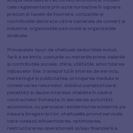
scopul desfășurării activității economice, inclusiv
cele reglementate prin acte normative în vigoare,
precum și taxele de înscriere, cotizațiile și
contribuțiile datorate către camerele de comerț și
industrie, organizațiile patronale și organizațiile
sindicale.
Principalele tipuri de cheltuieli deductibile includ,
fară a se limita, costurile cu materiile prime, salariile
și contribuțiile sociale, chiria, utilitățile, amortizarea
mijloacelor fixe, transportul în interes de serviciu,
marketingul și publicitatea, protejarea mediului si
conservarea resurselor, dobânzi penalizatoare,
penalități și daune-interese, stabilite în cadrul
contractelor încheiate, în derularea activității
economice, cu persoane rezidente/nerezidente, pe
măsura înregistrării lor; cheltuielile privind serviciile
care vizează eficientizarea, optimizarea,
restructurarea operațională și/sau financiară a