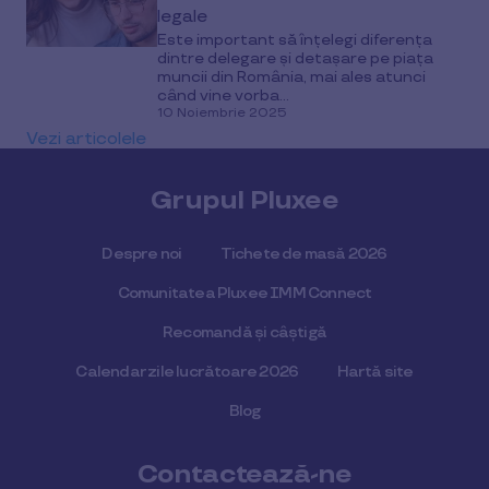
legale
Este important să înțelegi diferența
dintre delegare și detașare pe piața
muncii din România, mai ales atunci
când vine vorba...
10 Noiembrie 2025
Vezi articolele
Grupul Pluxee
Despre noi
Tichete de masă 2026
Comunitatea Pluxee IMM Connect
Recomandă și câștigă
Calendar zile lucrătoare 2026
Hartă site
Blog
Contactează-ne