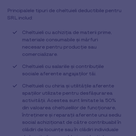
Principalele tipuri de cheltuieli deductibile pentru
SRL includ:
Cheltuieli cu achiziția de materii prime,
materiale consumabile și mărfuri
necesare pentru producție sau
comercializare.
Cheltuieli cu salariile și contribuțiile
sociale aferente angajaților tăi.
Cheltuieli cu chiria și utilitățile aferente
spațiilor utilizate pentru desfășurarea
activității. Acestea sunt limitate la 50%
din valoarea cheltuielilor de funcţionare,
întreţinere şi reparaţii aferente unui sediu
social achiziţionat de către contribuabil în
clădiri de locuinţe sau în clădiri individuale