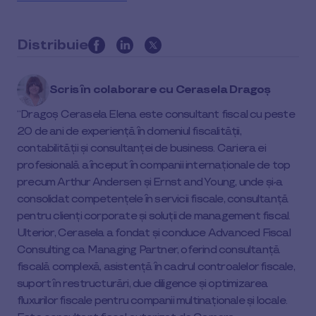
Distribuie
this
article
Scris în colaborare cu
Cerasela Dragoș
on
social
Dragoș Cerasela Elena este consultant fiscal cu peste
media
20 de ani de experiență în domeniul fiscalității,
contabilității și consultanței de business. Cariera ei
profesională a început în companii internaționale de top
precum Arthur Andersen și Ernst and Young, unde și-a
consolidat competențele în servicii fiscale, consultanță
pentru clienți corporate și soluții de management fiscal.
Ulterior, Cerasela a fondat și conduce Advanced Fiscal
Consulting ca Managing Partner, oferind consultanță
fiscală complexă, asistență în cadrul controalelor fiscale,
suport în restructurări, due diligence și optimizarea
fluxurilor fiscale pentru companii multinaționale și locale.