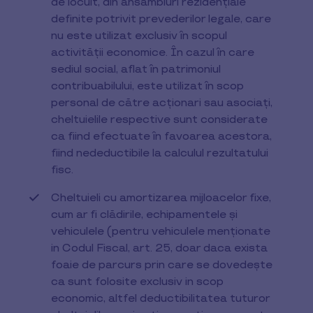
de locuit, din ansambluri rezidenţiale
definite potrivit prevederilor legale, care
nu este utilizat exclusiv în scopul
activităţii economice. În cazul în care
sediul social, aflat în patrimoniul
contribuabilului, este utilizat în scop
personal de către acţionari sau asociaţi,
cheltuielile respective sunt considerate
ca fiind efectuate în favoarea acestora,
fiind nedeductibile la calculul rezultatului
fisc.
Cheltuieli cu amortizarea mijloacelor fixe,
cum ar fi clădirile, echipamentele și
vehiculele (pentru vehiculele menționate
in Codul Fiscal, art. 25, doar daca exista
foaie de parcurs prin care se dovedește
ca sunt folosite exclusiv in scop
economic, altfel deductibilitatea tuturor