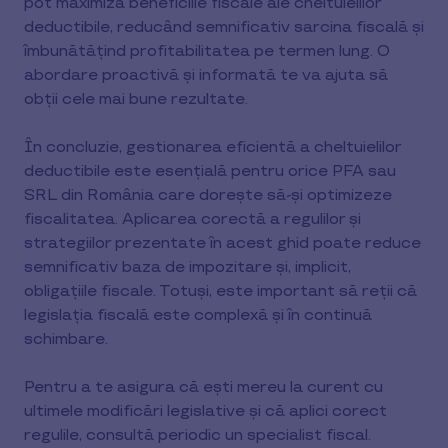
pot maximiza beneficiile fiscale ale cheltuielilor
deductibile, reducând semnificativ sarcina fiscală și
îmbunătățind profitabilitatea pe termen lung. O
abordare proactivă și informată te va ajuta să
obții cele mai bune rezultate.
În concluzie, gestionarea eficientă a cheltuielilor
deductibile este esențială pentru orice PFA sau
SRL din România care dorește să-și optimizeze
fiscalitatea. Aplicarea corectă a regulilor și
strategiilor prezentate în acest ghid poate reduce
semnificativ baza de impozitare și, implicit,
obligațiile fiscale. Totuși, este important să reții că
legislația fiscală este complexă și în continuă
schimbare.
Pentru a te asigura că ești mereu la curent cu
ultimele modificări legislative și că aplici corect
regulile, consultă periodic un specialist fiscal.