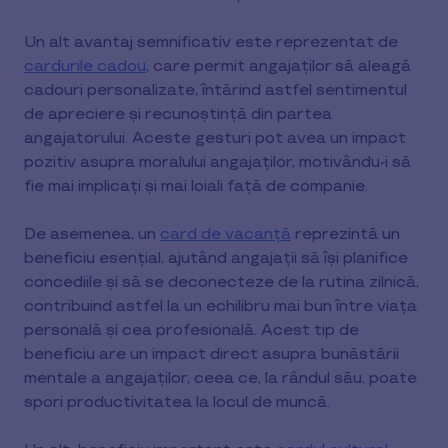
Un alt avantaj semnificativ este reprezentat de
cardurile cadou
, care permit angajaților să aleagă
cadouri personalizate, întărind astfel sentimentul
de apreciere și recunoștință din partea
angajatorului. Aceste gesturi pot avea un impact
pozitiv asupra moralului angajaților, motivându-i să
fie mai implicați și mai loiali față de companie.
De asemenea, un
card de vacanță
reprezintă un
beneficiu esențial, ajutând angajații să își planifice
concediile și să se deconecteze de la rutina zilnică,
contribuind astfel la un echilibru mai bun între viața
personală și cea profesională. Acest tip de
beneficiu are un impact direct asupra bunăstării
mentale a angajaților, ceea ce, la rândul său, poate
spori productivitatea la locul de muncă.