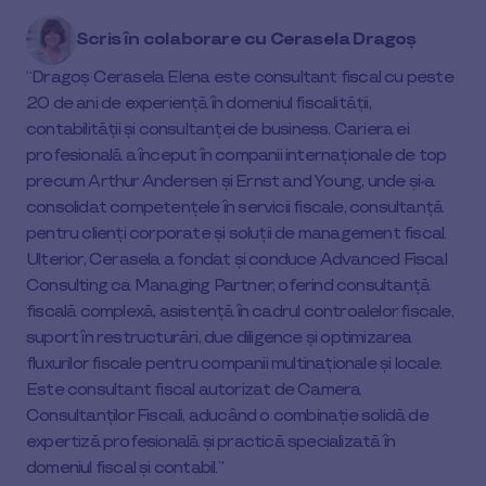
article
Scris în colaborare cu
Cerasela Dragoș
on
social
Dragoș Cerasela Elena este consultant fiscal cu peste
media
20 de ani de experiență în domeniul fiscalității,
contabilității și consultanței de business. Cariera ei
profesională a început în companii internaționale de top
precum Arthur Andersen și Ernst and Young, unde și-a
consolidat competențele în servicii fiscale, consultanță
pentru clienți corporate și soluții de management fiscal.
Ulterior, Cerasela a fondat și conduce Advanced Fiscal
Consulting ca Managing Partner, oferind consultanță
fiscală complexă, asistență în cadrul controalelor fiscale,
suport în restructurări, due diligence și optimizarea
fluxurilor fiscale pentru companii multinaționale și locale.
Este consultant fiscal autorizat de Camera
Consultanților Fiscali, aducând o combinație solidă de
expertiză profesională și practică specializată în
domeniul fiscal și contabil.