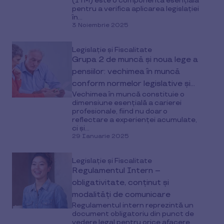
(ITM) este o componentă esențială
pentru a verifica aplicarea legislației
în...
3 Noiembrie 2025
Legislație și Fiscalitate
Grupa 2 de muncă și noua lege a
pensiilor: vechimea în muncă
conform normelor legislative și
Vechimea în muncă constituie o
perioadelor de activitate
dimensiune esențială a carierei
profesionale, fiind nu doar o
reflectare a experienței acumulate,
ci și...
29 Ianuarie 2025
Legislație și Fiscalitate
Regulamentul Intern –
obligativitate, conținut și
modalități de comunicare
Regulamentul intern reprezintă un
document obligatoriu din punct de
vedere legal pentru orice afacere.