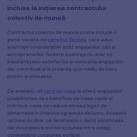
incluse la inițierea contractului
colectiv de muncă
Contractul colectiv de muncă poate include o
gamă variată de
beneficii flexibile
, care aduc
avantaje considerabile atât angajaților, cât și
antreprenorilor. Aceste avantaje nu doar că
îmbunătățesc satisfacția și motivația angajaților,
dar contribuie și la crearea unui mediu de lucru
pozitiv și stimulativ.
De exemplu, un
card de masă
le oferă angajaților
posibilitatea de a beneficia de mese calde și
nutritive, ceea ce reduce stresul legat de
alimentație în timpul programului de lucru. Această
opțiune nu doar că facilitează o dietă sănătoasă,
dar încurajează și interacțiunea între colegi,
consolidând coeziunea echipei.