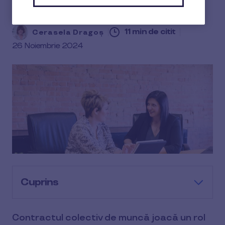
obligativitatea sa
11 min de citit
Cerasela Dragoș
26 Noiembrie 2024
Cuprins
Contractul colectiv de muncă joacă un rol