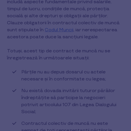
includă aspecte fundamentale privind salariile,
timpul de lucru, condițiile de muncă, protecția
socială și alte drepturi și obligații ale părților.
Clauze obligatorii în contractul colectiv de muncă
sunt stipulate în
Codul Muncii
, iar nerespectarea
acestora poate duce la sancțiuni legale.
Totuşi, acest tip de contract de muncă nu se
înregistrează în următoarele situaţii:
Părţile nu au depus dosarul cu actele
necesare şi în conformitate cu legea;
Nu există dovada invitării tuturor părâilor
îndreptăţite să participe la negocieri
potrivit articolului 107 din Legea Dialogului
Social;
Contractul colectiv de muncă nu este
semnat de toţi reprezentanţii părţilor la