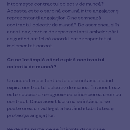
intocmește contractul colectiv de muncă?
Aceasta este o sarcină comună între angajator și
reprezentanții angajaților. Cine semnează
contractul colectiv de muncă? De asemenea, și în
acest caz, vorbim de reprezentanții ambelor părți,
asigurând astfel că acordul este respectat și
implementat corect.
Ce se întâmplă când expiră contractul
colectiv de muncă?
Un aspect important este ce se întâmplă când
expira contractul colectiv de muncă. În acest caz,
este necesară renegocierea și încheierea unui nou
contract. Dacă acest lucru nu se întâmplă, se
poate crea un vid legal, afectând stabilitatea și
protecția angajaților.
Pe de altă parte, ce se întâmplă dacă nu se