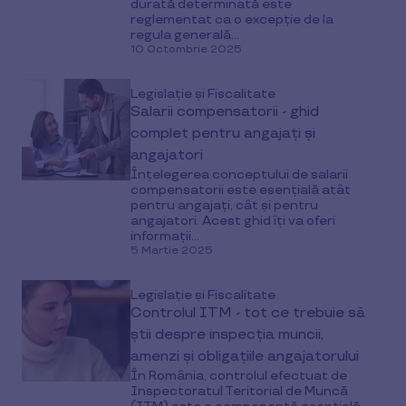
durată determinată este
reglementat ca o excepție de la
regula generală...
10 Octombrie 2025
Legislație și Fiscalitate
Salarii compensatorii - ghid
complet pentru angajați și
angajatori
Înțelegerea conceptului de salarii
compensatorii este esențială atât
pentru angajați, cât și pentru
angajatori. Acest ghid îți va oferi
informații...
5 Martie 2025
Legislație și Fiscalitate
Controlul ITM - tot ce trebuie să
știi despre inspecția muncii,
amenzi și obligațiile angajatorului
În România, controlul efectuat de
Inspectoratul Teritorial de Muncă