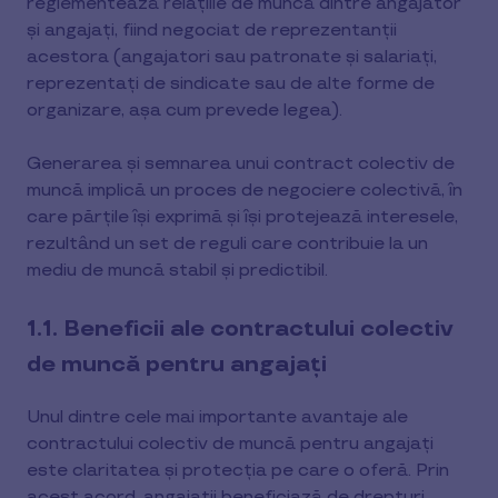
reglementează relațiile de muncă dintre angajator
și angajați, fiind negociat de reprezentanții
acestora (angajatori sau patronate şi salariaţi,
reprezentaţi de sindicate sau de alte forme de
organizare, aşa cum prevede legea).
Generarea și semnarea unui contract colectiv de
muncă implică un proces de negociere colectivă, în
care părțile își exprimă și își protejează interesele,
rezultând un set de reguli care contribuie la un
mediu de muncă stabil și predictibil.
1.1. Beneficii ale contractului colectiv
de muncă pentru angajați
Unul dintre cele mai importante avantaje ale
contractului colectiv de muncă pentru angajați
este claritatea și protecția pe care o oferă. Prin
acest acord, angajații beneficiază de drepturi