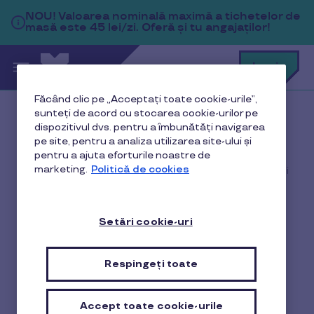
Sari la conținutul principal
NOU!
Valoarea nominală maximă a tichetelor de
masă este 45 lei/zi. Oferă și tu angajaților!
C
Login
c
t
p
Făcând clic pe „Acceptați toate cookie-urile”,
a
sunteți de acord cu stocarea cookie-urilor pe
Acasă
Blog
dispozitivul dvs. pentru a îmbunătăți navigarea
pe site, pentru a analiza utilizarea site-ului și
Legislație și Fiscalitate
pentru a ajuta eforturile noastre de
marketing.
Politică de cookies
Contractul colectiv de muncă - ce reprezintă, beneficii
+ despre obligativitatea sa
Setări cookie-uri
Contractul colectiv de
Respingeți toate
muncă - ce reprezintă,
beneficii + despre
Accept toate cookie-urile