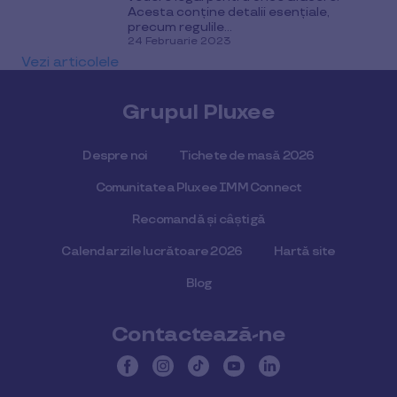
Acesta conține detalii esențiale,
precum regulile...
24 Februarie 2023
Vezi articolele
Grupul Pluxee
Despre noi
Tichete de masă 2026
Comunitatea Pluxee IMM Connect
Recomandă și câștigă
Calendar zile lucrătoare 2026
Hartă site
Blog
Contactează-ne