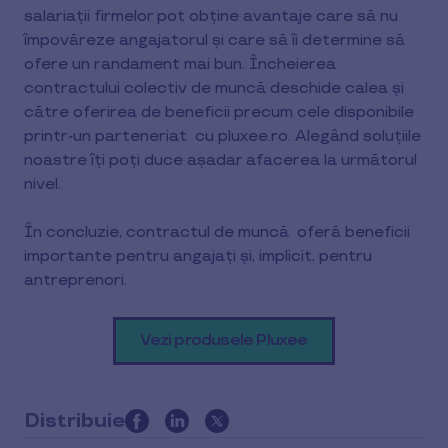
salariații firmelor pot obține avantaje care să nu
împovăreze angajatorul și care să îi determine să
ofere un randament mai bun. Încheierea
contractului colectiv de muncă deschide calea și
către oferirea de beneficii precum cele disponibile
printr-un parteneriat cu pluxee.ro. Alegând soluțiile
noastre îți poți duce așadar afacerea la următorul
nivel.
În concluzie, contractul de muncă oferă beneficii
importante pentru angajați și, implicit, pentru
antreprenori.
Vezi produsele Pluxee
Distribuie
this