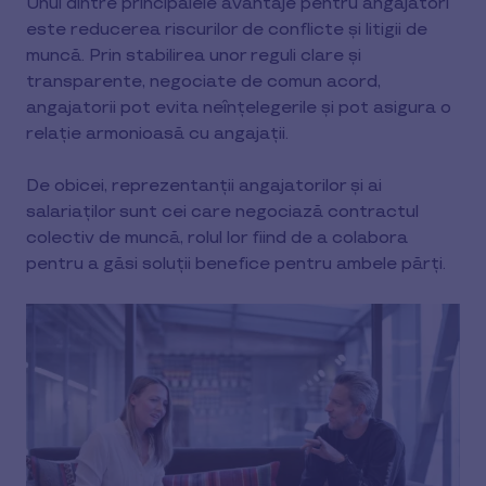
Unul dintre principalele avantaje pentru angajatori
este reducerea riscurilor de conflicte și litigii de
muncă. Prin stabilirea unor reguli clare și
transparente, negociate de comun acord,
angajatorii pot evita neînțelegerile și pot asigura o
relație armonioasă cu angajații.
De obicei, reprezentanții angajatorilor și ai
salariaților sunt cei care negociază contractul
colectiv de muncă, rolul lor fiind de a colabora
pentru a găsi soluții benefice pentru ambele părți.