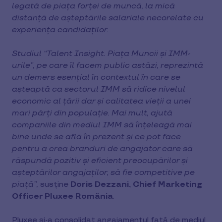
legată de piața forței de muncă, la mică
distanță de așteptările salariale necorelate cu
experiența candidaților.
Studiul “Talent Insight. Piața Muncii și IMM-
urile”, pe care îl facem public astăzi, reprezintă
un demers esențial în contextul în care se
așteaptă ca sectorul IMM să ridice nivelul
economic al țării dar și calitatea vieții a unei
mari părți din populație. Mai mult, ajută
companiile din mediul IMM să înțeleagă mai
bine unde se află în prezent și ce pot face
pentru a crea branduri de angajator care să
răspundă pozitiv și eficient preocupărilor și
așteptărilor angajaților, să fie competitive pe
piață”,
susține
Doris Dezzani, Chief Marketing
Officer Pluxee România
.
Pluxee și-a consolidat angajamentul față de mediul