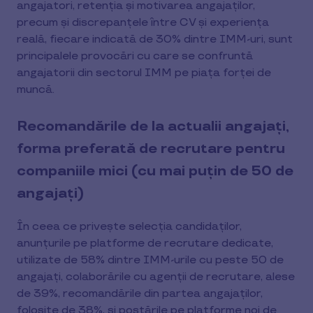
angajatori, retenția și motivarea angajaților,
precum și discrepanțele între CV și experiența
reală, fiecare indicată de 30% dintre IMM-uri, sunt
principalele provocări cu care se confruntă
angajatorii din sectorul IMM pe piața forței de
muncă.
Recomandările de la actualii angajați,
forma preferată de recrutare pentru
companiile mici (cu mai puțin de 50 de
angajați)
În ceea ce privește selecția candidaților,
anunțurile pe platforme de recrutare dedicate,
utilizate de 58% dintre IMM-urile cu peste 50 de
angajați, colaborările cu agenții de recrutare, alese
de 39%, recomandările din partea angajaților,
folosite de 38%, și postările pe platforme noi de