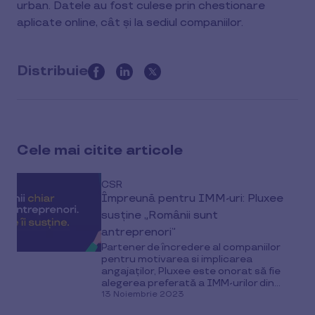
urban. Datele au fost culese prin chestionare
aplicate online, cât și la sediul companiilor.
Distribuie
this
article
on
social
Cele mai citite articole
media
CSR
Împreună pentru IMM-uri: Pluxee
susține „Românii sunt
antreprenori”
Partener de încredere al companiilor
pentru motivarea si implicarea
angajaților, Pluxee este onorat să fie
alegerea preferată a IMM-urilor din...
13 Noiembrie 2023