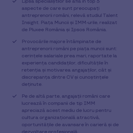
Lipsa specialiștilor se află în top 3
aspecte de care sunt preocupați
antreprenorii români, relevă studiul Talent
Insight. Piața Muncii și IMM-urile, realizat
de Pluxee România și Ipsos România.
Provocările majore întâmpinate de
antreprenorii români pe piața muncii sunt:
cerințele salariale prea mari, raportate la
experiența candidaților, dificultățile în
retenția și motivarea angajaților, cât și
discrepanța dintre CV și cunoștințele
deținute.
Pe de altă parte, angajații români care
lucrează în companii de tip IMM
apreciază acest mediu de lucru pentru
cultura organizațională atractivă,
oportunitățile de avansare în carieră și de
dezvoltare profesională.