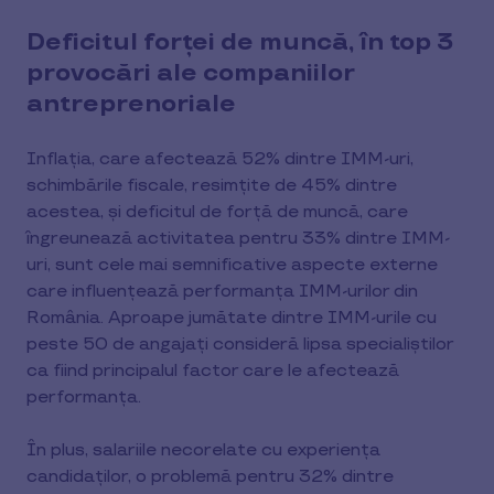
Deficitul forței de muncă, în top 3
provocări ale companiilor
antreprenoriale
Inflația, care afectează 52% dintre IMM-uri,
schimbările fiscale, resimțite de 45% dintre
acestea, și deficitul de forță de muncă, care
îngreunează activitatea pentru 33% dintre IMM-
uri, sunt cele mai semnificative aspecte externe
care influențează performanța IMM-urilor din
România. Aproape jumătate dintre IMM-urile cu
peste 50 de angajați consideră lipsa specialiștilor
ca fiind principalul factor care le afectează
performanța.
În plus, salariile necorelate cu experiența
candidaților, o problemă pentru 32% dintre