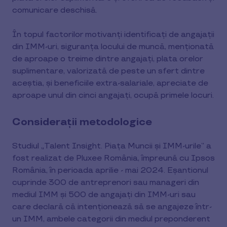
comunicare deschisă.
În topul factorilor motivanți identificați de angajații
din IMM-uri, siguranța locului de muncă, menționată
de aproape o treime dintre angajați, plata orelor
suplimentare, valorizată de peste un sfert dintre
aceștia, și beneficiile extra-salariale, apreciate de
aproape unul din cinci angajați, ocupă primele locuri.
Considerații metodologice
Studiul „Talent Insight. Piața Muncii și IMM-urile” a
fost realizat de Pluxee România, împreună cu Ipsos
România, în perioada aprilie - mai 2024. Eșantionul
cuprinde 300 de antreprenori sau manageri din
mediul IMM și 500 de angajați din IMM-uri sau
care declară că intenționează să se angajeze într-
un IMM, ambele categorii din mediul preponderent