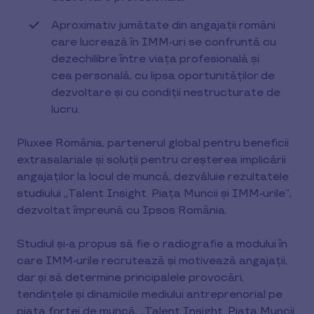
Aproximativ jumătate din angajații români
care lucrează în IMM-uri se confruntă cu
dezechilibre între viața profesională și
cea personală, cu lipsa oportunităților de
dezvoltare și cu condiții nestructurate de
lucru.
Pluxee România, partenerul global pentru beneficii
extrasalariale şi soluţii pentru creşterea implicării
angajaţilor la locul de muncă, dezvăluie rezultatele
studiului „Talent Insight. Piața Muncii și IMM-urile”,
dezvoltat împreună cu Ipsos România.
Studiul și-a propus să fie o radiografie a modului în
care IMM-urile recrutează și motivează angajații,
dar și să determine principalele provocări,
tendințele și dinamicile mediului antreprenorial pe
piața forței de muncă. „Talent Insight. Piața Muncii