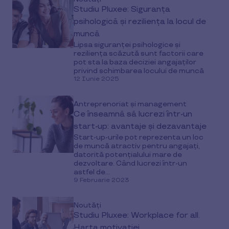
Studiu Pluxee: Siguranța
psihologică și reziliența la locul de
muncă
Lipsa siguranței psihologice și
reziliența scăzută sunt factorii care
pot sta la baza deciziei angajaților
privind schimbarea locului de muncă
12 Iunie 2025
Antreprenoriat și management
Ce înseamnă să lucrezi într-un
start-up: avantaje și dezavantaje
Start-up-urile pot reprezenta un loc
de muncă atractiv pentru angajați,
datorită potențialului mare de
dezvoltare. Când lucrezi într-un
astfel de...
9 Februarie 2023
Noutăți
Studiu Pluxee: Workplace for all.
Harta motivației