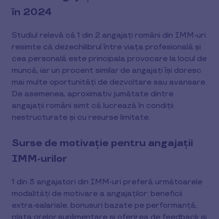
în 2024
Studiul relevă că 1 din 2 angajați români din IMM-uri
resimte că dezechilibrul între viața profesională și
cea personală este principala provocare la locul de
muncă, iar un procent similar de angajați își doresc
mai multe oportunități de dezvoltare sau avansare.
De asemenea, aproximativ jumătate dintre
angajații români simt că lucrează în condiții
nestructurate și cu resurse limitate.
Surse de motivație pentru angajații
IMM-urilor
1 din 3 angajatori din IMM-uri preferă următoarele
modalități de motivare a angajaților: beneficii
extra-salariale, bonusuri bazate pe performanță,
plata orelor suplimentare și oferirea de feedback și