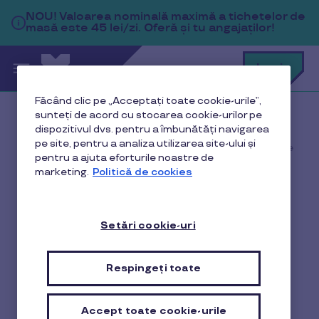
Sari la conținutul principal
NOU!
Valoarea nominală maximă a tichetelor de
masă este 45 lei/zi. Oferă și tu angajaților!
C
Login
c
t
p
Făcând clic pe „Acceptați toate cookie-urile”,
a
sunteți de acord cu stocarea cookie-urilor pe
Acasă
Blog
Noutăți
dispozitivul dvs. pentru a îmbunătăți navigarea
pe site, pentru a analiza utilizarea site-ului și
Studiu Pluxee: Talent Insight - Piata muncii si IMM-urile
pentru a ajuta eforturile noastre de
marketing.
Politică de cookies
Studiu Pluxee: Talent
Setări cookie-uri
Insight - Piata muncii si
IMM-urile
Respingeți toate
7 min de citit
4 Iulie 2024
Accept toate cookie-urile