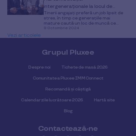
intergeneraționale la locul de
Tinerii angajați preferă un job lipsit de
muncă
stres, în timp ce generațiile mai
mature caută un loc de muncă ce...
9 Octombrie 2024
Vezi articolele
Grupul Pluxee
Despre noi
Tichete de masă 2026
Comunitatea Pluxee IMM Connect
Recomandă și câștigă
Calendar zile lucrătoare 2026
Hartă site
Blog
Contactează-ne