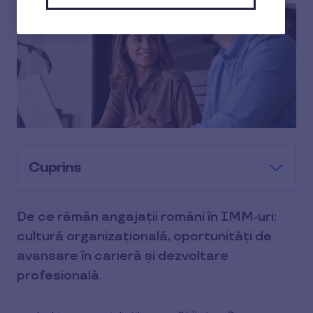
Cuprins
De ce rămân angajații români în IMM-uri:
cultură organizațională, oportunități de
avansare în carieră și dezvoltare
profesională.