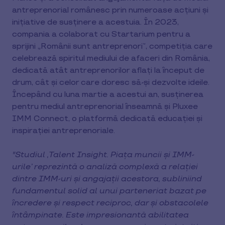
antreprenorial românesc prin numeroase acțiuni și
inițiative de susținere a acestuia. În 2023,
compania a colaborat cu Startarium pentru a
sprijini „Românii sunt antreprenori”, competiția care
celebrează spiritul mediului de afaceri din România,
dedicată atât antreprenorilor aflați la început de
drum, cât și celor care doresc să-și dezvolte ideile.
Începând cu luna martie a acestui an, susținerea
pentru mediul antreprenorial înseamnă și Pluxee
IMM Connect, o platformă dedicată educației și
inspirației antreprenoriale.
"Studiul ‚Talent Insight. Piața muncii și IMM-
urile’ reprezintă o analiză complexă a relației
dintre IMM-uri și angajații acestora, subliniind
fundamentul solid al unui parteneriat bazat pe
încredere și respect reciproc, dar și obstacolele
întâmpinate. Este impresionantă abilitatea