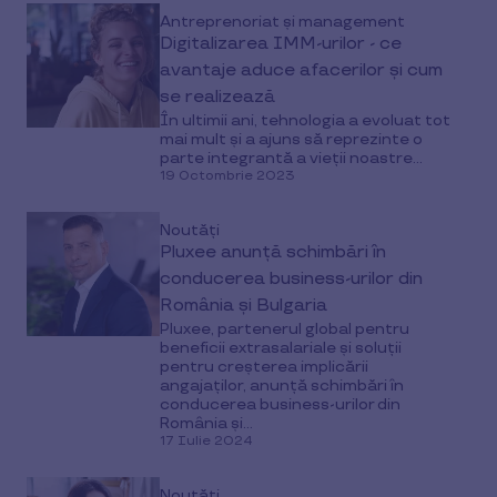
Antreprenoriat și management
Digitalizarea IMM-urilor - ce
avantaje aduce afacerilor și cum
se realizează
În ultimii ani, tehnologia a evoluat tot
mai mult și a ajuns să reprezinte o
parte integrantă a vieții noastre...
19 Octombrie 2023
Noutăți
Pluxee anunță schimbări în
conducerea business-urilor din
România și Bulgaria
Pluxee, partenerul global pentru
beneficii extrasalariale și soluții
pentru creșterea implicării
angajaților, anunță schimbări în
conducerea business-urilor din
România și...
17 Iulie 2024
Noutăți