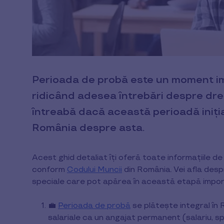
Perioada de probă este un moment imp
ridicând adesea întrebări despre drept
întreabă dacă această perioadă iniția
România despre asta.
Acest ghid detaliat îți oferă toate informațiile d
conform
Codului Muncii
din România. Vei afla despr
speciale care pot apărea în această etapă import
💼
Perioada de probă
se plătește integral în 
salariale ca un angajat permanent (salariu, spo