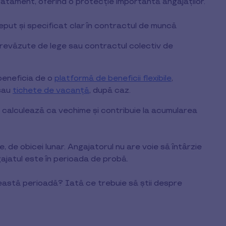
tament, oferind o protecție importantă angajaților.
ceput și specificat clar în contractul de muncă
revăzute de lege sau contractul colectiv de
beneficia de o
platformă de beneficii flexibile
,
sau
tichete de vacanță
, după caz.
calculează ca vechime și contribuie la acumularea
ge, de obicei lunar. Angajatorul nu are voie să întârzie
ajatul este în perioada de probă.
ceastă perioadă? Iată ce trebuie să știi despre