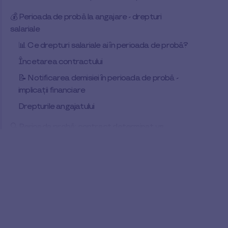
💰 Perioada de probă la angajare - drepturi
salariale
📊 Ce drepturi salariale ai în perioada de probă?
Încetarea contractului
📝 Notificarea demisiei în perioada de probă -
implicații financiare
Drepturile angajatului
🔍 Perioada probă: contract determinat vs
nedeterminat
📌Perioada de probă pentru contractele pe
perioadă nedeterminată
📌 Perioada de probă pentru contractele pe
perioadă determinată
❗ Este necesar preavizul în perioada de probă și
plata acestuia?