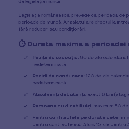
de legislația muncii.
Legislația românească prevede că perioada de prob
perioade de muncă. Angajatul are dreptul la întregu
fără reduceri sau condiționări.
⏱️ Durata maximă a perioadei
Poziții de execuție:
90 de zile calendaris
nedeterminată
Poziții de conducere:
120 de zile calenda
nedeterminată.
Absolvenți debutanți:
exact 6 luni (stagi
Persoane cu dizabilități:
maximum 30 de z
Pentru
contractele pe durată determi
pentru contracte sub 3 luni, 15 zile pentru 3-