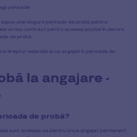
egii perioade
 supus unei singure perioade de probă pentru
heie un nou contract pentru aceeași poziție în decurs
ioade de probă.
 ce drepturi salariale ai ca angajat în perioada de
obă la angajare -
e
 perioada de probă?
riale sunt aceleași ca pentru orice angajat permanent.