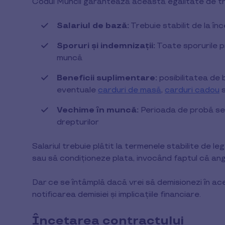
Codul Muncii garantează această egalitate de tra
Salariul de bază:
Trebuie stabilit de la în
Sporuri și indemnizații:
Toate sporurile p
muncă
Beneficii suplimentare:
posibilitatea de 
eventuale
carduri de masă
,
carduri cadou
Vechime în muncă:
Perioada de probă se 
drepturilor
Salariul trebuie plătit la termenele stabilite de le
sau să condiționeze plata, invocând faptul că ang
Dar ce se întâmplă dacă vrei să demisionezi în a
notificarea demisiei și implicațiile financiare.
Încetarea contractului