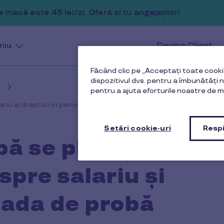
masă este 45 lei/zi. Oferă și tu angajaților!
niu
Devino Client
Făcând clic pe „Acceptați toate cookie
dispozitivul dvs. pentru a îmbunătăți na
pentru a ajuta eforturile noastre de m
riu și drepturi în perioada de probă conform Codului Muncii
Setări cookie-uri
Respi
bă se plătește?
pre salariu și
oada de probă