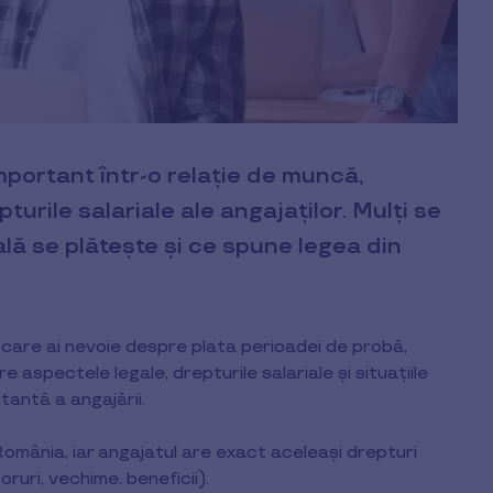
ortant într-o relație de muncă,
urile salariale ale angajaților. Mulți se
lă se plătește și ce spune legea din
e care ai nevoie despre plata perioadei de probă,
e aspectele legale, drepturile salariale și situațiile
antă a angajării.
România, iar angajatul are exact aceleași drepturi
ruri, vechime, beneficii).