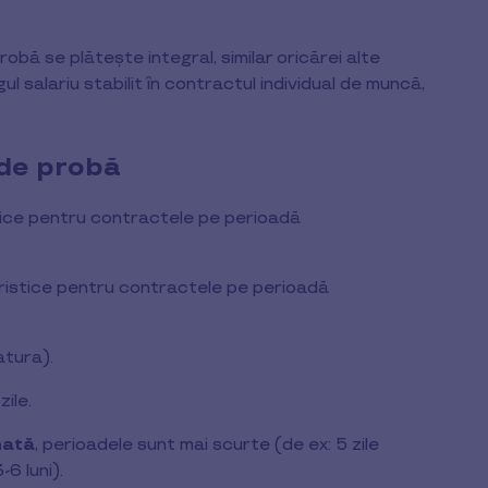
ă se plătește integral, similar oricărei alte
l salariu stabilit în contractul individual de muncă,
 de probă
tice pentru contractele pe perioadă
ristice pentru contractele pe perioadă
atura).
ile.
nată
, perioadele sunt mai scurte (de ex: 5 zile
6 luni).