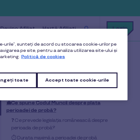
Cu
Login
Devino Afiliat
Hartă Afiliați
ce
te
putem
ajuta?
-urile”, sunteți de acord cu stocarea cookie-urilor pe
vigarea pe site, pentru a analiza utilizarea site-ului și
arketing.
Politică de cookies
ngeți toate
Accept toate cookie-urile
Cuprins
💼Ce spune Codul Muncii despre plata
perioadei de probă?
❓ Ce prevede legislația românească despre
perioada de probă?
⏱️ Durata maximă a perioadei de probă