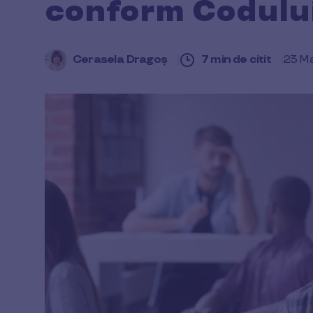
conform Codulu
Cerasela Dragoș
7 min de citit
23 Ma