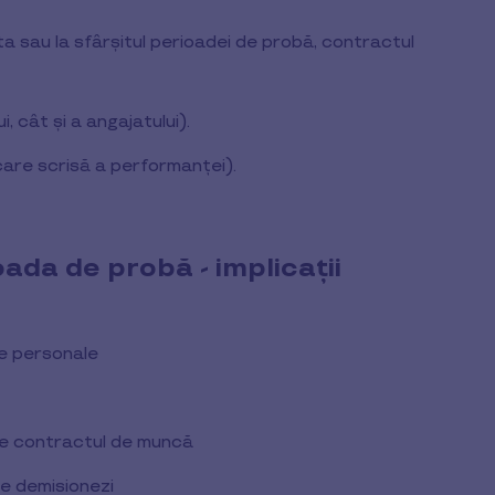
ta sau la sfârșitul perioadei de probă, contractul
, cât și a angajatului).
care scrisă a performanței).
oada de probă - implicații
le personale
ze contractul de muncă
re demisionezi