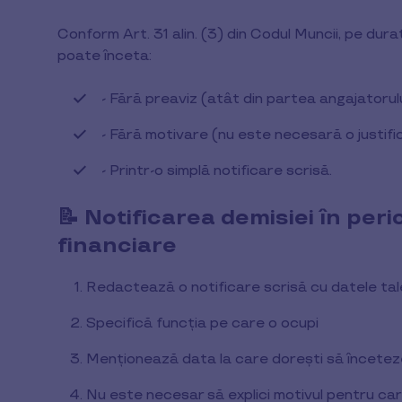
Conform Art. 31 alin. (3) din Codul Muncii, pe dura
poate înceta:
- Fără preaviz (atât din partea angajatorului
- Fără motivare (nu este necesară o justifi
- Printr-o simplă notificare scrisă.
📝 Notificarea demisiei în peri
financiare
Redactează o notificare scrisă cu datele ta
Specifică funcția pe care o ocupi
Menționează data la care dorești să încete
Nu este necesar să explici motivul pentru ca