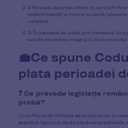
⏳ Perioada de probă diferă ca durată în funcț
nedeterminată) și funcția ocupată (execuție 
completă.
📝 În perioada de probă poți demisiona fără pre
lucrate se plătesc integral, la fel și concediu
💼Ce spune Codu
plata perioadei 
❓ Ce prevede legislația româ
probă?
Codul Muncii din România este foarte clar în cee
specifică faptul că, pe durata acestei perioade, a