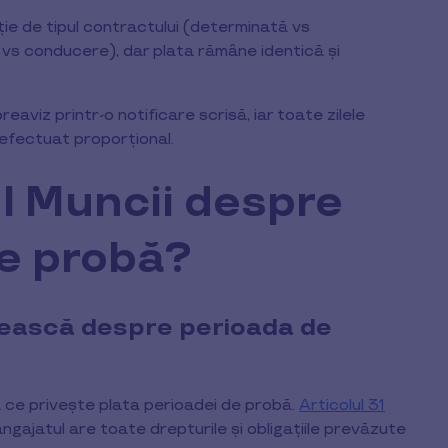
ie de tipul contractului (determinată vs
vs conducere), dar plata rămâne identică și
aviz printr-o notificare scrisă, iar toate zilele
l efectuat proporțional.
l Muncii despre
de probă?
nească despre perioada de
a ce privește plata perioadei de probă.
Articolul 31
ngajatul are toate drepturile și obligațiile prevăzute