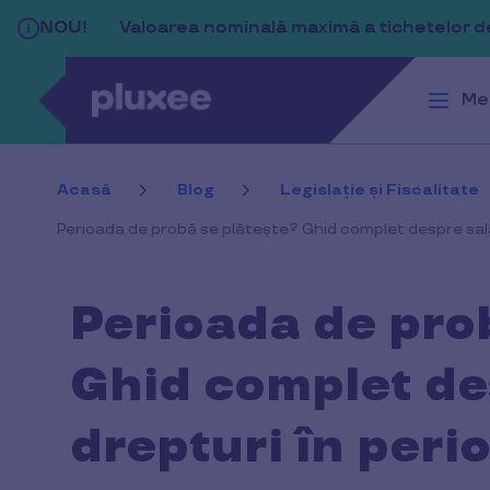
Sari la conținutul principal
NOU!
Valoarea nominală maximă a tichetelor de 
Me
Acasă
Blog
Legislație și Fiscalitate
Perioada de probă se plătește? Ghid complet despre sala
Perioada de pro
Ghid complet des
drepturi în peri