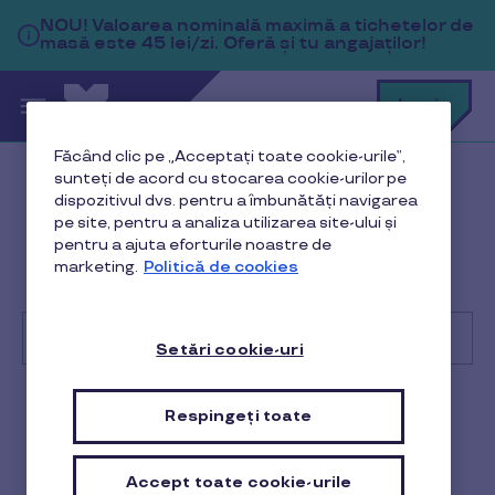
Sari la conținutul principal
NOU!
Valoarea nominală maximă a tichetelor de
masă este 45 lei/zi. Oferă și tu angajaților!
C
Login
c
t
p
Făcând clic pe „Acceptați toate cookie-urile”,
a
sunteți de acord cu stocarea cookie-urilor pe
Help Center
Locație afiliată
dispozitivul dvs. pentru a îmbunătăți navigarea
pe site, pentru a analiza utilizarea site-ului și
Facturi, rambursări și contracte
pentru a ajuta eforturile noastre de
marketing.
Politică de cookies
Exista o suma minima sau maxima de trimitere tichete
rambursare?
Setări cookie-uri
Cu
ce
Respingeți toate
Locație afiliată
te
putem
ajuta?
Exista o suma minima sau
Accept toate cookie-urile