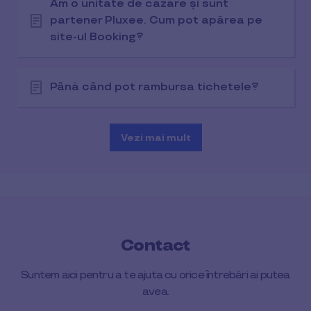
Am o unitate de cazare și sunt
partener Pluxee. Cum pot apărea pe
site-ul Booking?
Până când pot rambursa tichetele?
Vezi mai mult
Contact
Suntem aici pentru a te ajuta cu orice întrebări ai putea
avea.