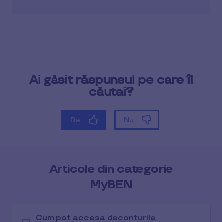
Articole din categorie
MyBEN
Cum pot accesa deconturile