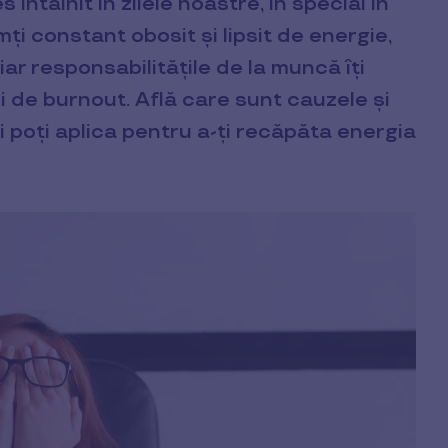
întâlnit în zilele noastre, în special în
ți constant obosit și lipsit de energie,
iar responsabilitățile de la muncă îți
i de burnout. Află care sunt cauzele și
ii poți aplica pentru a-ți recăpăta energia