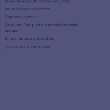
Lipsa înțelegerii din partea comunității
Un stil de viață nesănătos
Simptome burnout
Ce putem face pentru a preveni sindromul
burnout
Elimină factorii inutili de stres
Acordă-ți timp pentru tine
Structurează eficient activitățile
Adoptă obiceiuri cât mai sănătoase