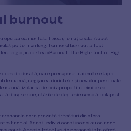
ul burnout
u epuizarea mentală, fizică și emoțională. Acest
mulat pe termen lung. Termenul burnout a fost
denberger, în cartea «Burnout: The High Cost of High
proces de durată, care presupune mai multe etape.
 de muncă, neglijarea dorințelor și nevoilor personale,
 de muncă, izolarea de cei apropiați, schimbarea
tă despre sine, stările de depresie severă, colapsul
 persoanele care prezintă trăsături din sfera
ontext social. Acești indivizi conștiincioși au ca scop
t mai scurt. Aceste trăsături de personalitate oferă