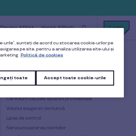
Cu
Login
Devino Afiliat
Hartă Afiliați
ce
te
putem
ajuta?
-urile”, sunteți de acord cu stocarea cookie-urilor pe
vigarea pe site, pentru a analiza utilizarea site-ului și
arketing.
Politică de cookies
Cuprins
ngeți toate
Accept toate cookie-urile
Ce este sindromul burnout
Care sunt cauzele epuizării profesionale
Volumul exagerat de muncă
Lipsa de control
Nerecunoașterea meritelor