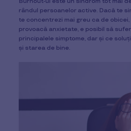
Burnout-ul este un sindrom tot mai des 
rândul persoanelor active. Dacă te sim
te concentrezi mai greu ca de obicei, 
provoacă anxietate, e posibil să sufer
principalele simptome, dar și ce soluț
și starea de bine.