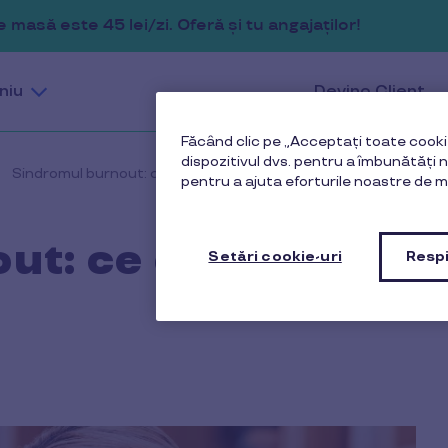
masă este 45 lei/zi. Oferă și tu angajaților!
niu
Devino Client
Făcând clic pe „Acceptați toate cookie
dispozitivul dvs. pentru a îmbunătăți na
Sindromul burnout: ce este și cum îl putem preveni
pentru a ajuta eforturile noastre de m
ut: ce este și cum
Setări cookie-uri
Respi