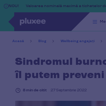
Sari la conținutul principal
NOU!
Valoarea nominală maximă a tichetelor de 
Me
Acasă
Blog
Wellbeing angajați
Sindromul burno
îl putem preveni
8 min de citit
27 Septembrie 2022