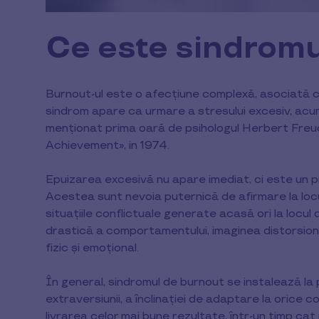
Ce este sindrom
Burnout-ul este o afecțiune complexă, asociată c
sindrom apare ca urmare a stresului excesiv, acu
menționat prima oară de psihologul Herbert Freu
Achievement», in 1974.
Epuizarea excesivă nu apare imediat, ci este un 
Acestea sunt nevoia puternică de afirmare la locul
situațiile conflictuale generate acasă ori la locul
drastică a comportamentului, imaginea distorsiona
fizic și emoțional.
În general, sindromul de burnout se instalează la
extraversiunii, a înclinației de adaptare la orice c
livrarea celor mai bune rezultate, într-un timp ca