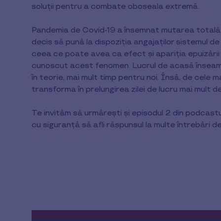
soluții pentru a combate oboseala extremă.
Pandemia de Covid-19 a însemnat mutarea totală sau
decis să pună la dispoziția angajaților sistemul de
ceea ce poate avea ca efect și apariția epuizării
cunoscut acest fenomen. Lucrul de acasă înseamnă
în teorie, mai mult timp pentru noi. Însă, de cele
transforma în prelungirea zilei de lucru mai mult d
Te invităm să urmărești și episodul 2 din podcastu
cu siguranță să afli răspunsul la multe întrebări