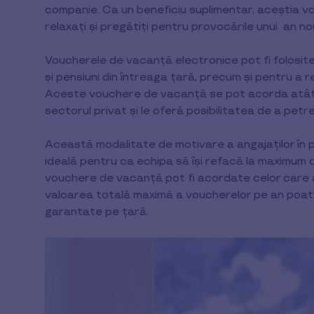
companie. Ca un beneficiu suplimentar, aceștia vo
relaxați și pregătiți pentru provocările unui an no
Voucherele de vacanță electronice pot fi folosite 
și pensiuni din întreaga țară, precum și pentru a 
Aceste vouchere de vacanță se pot acorda atât ang
sectorul privat și le oferă posibilitatea de a pet
Această modalitate de motivare a angajaților în p
ideală pentru ca echipa să își refacă la maximum
vouchere de vacanță pot fi acordate celor care au
valoarea totală maximă a voucherelor pe an poate a
garantate pe ţară.