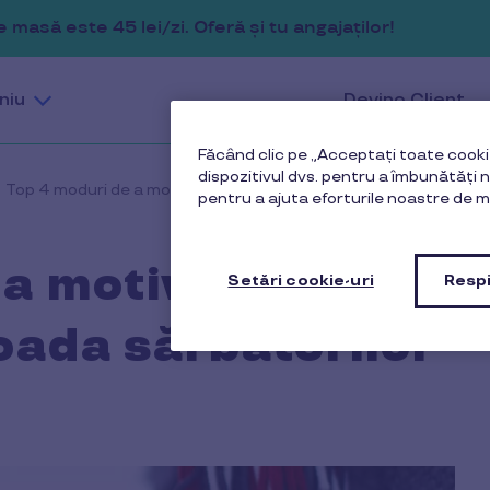
masă este 45 lei/zi. Oferă și tu angajaților!
niu
Devino Client
Făcând clic pe „Acceptați toate cookie
dispozitivul dvs. pentru a îmbunătăți na
Top 4 moduri de a motiva angajații în perioada sărbătorilor
pentru a ajuta eforturile noastre de m
 a motiva
Setări cookie-uri
Respi
ioada sărbătorilor