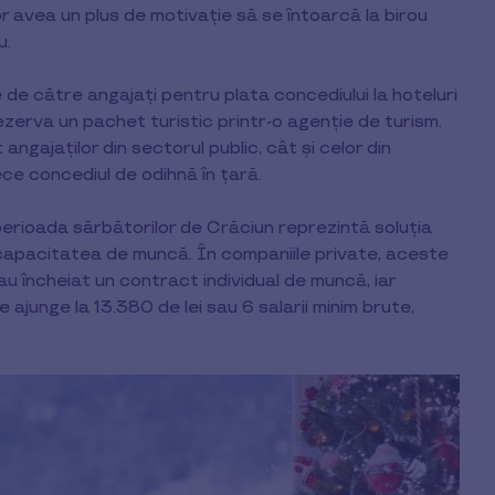
r avea un plus de motivație să se întoarcă la birou
u.
de către angajați pentru plata concediului la hoteluri
rezerva un pachet turistic printr-o agenție de turism.
ajaților din sectorul public, cât și celor din
rece concediul de odihnă în țară.
erioada sărbătorilor de Crăciun reprezintă soluţia
 capacitatea de muncă. În companiile private, aceste
 încheiat un contract individual de muncă, iar
junge la 13.380 de lei sau 6 salarii minim brute,