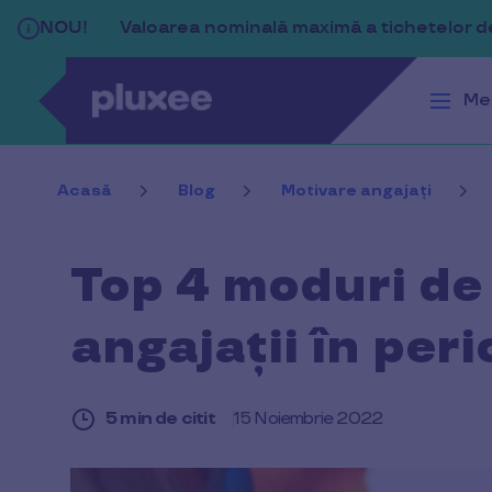
Sari la conținutul principal
NOU!
Valoarea nominală maximă a tichetelor de 
Me
Acasă
Blog
Motivare angajați
Top 4 moduri de
angajații în per
5 min de citit
15 Noiembrie 2022