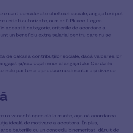
re sunt considerate cheltuieli sociale, angajatorii pot
re unități autorizate, cum ar fi Pluxee. Legea
n această categorie, criteriile de acordare a
nt un beneficiu extra salarial pentru care nu se
a de calcul a contribuțiilor sociale, dacă valoarea lor
gajat și/sau copil minor al angajatului. Cardurile
gazinele partenere produse nealimentare și diverse
ță
tru o vacanță specială la munte, așa că acordarea
uția ideală de motivare a acestora. În plus,
ncarce bateriile cu un concediu binemeritat dăruit de