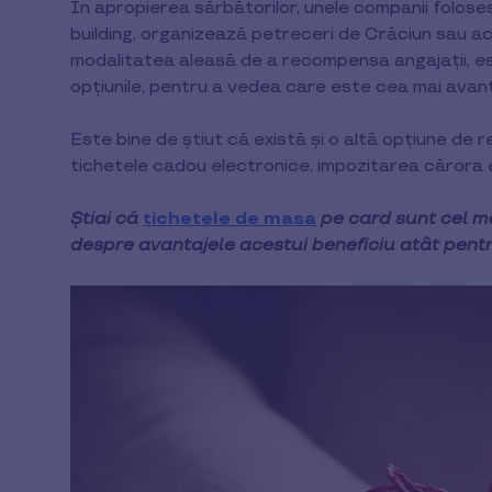
În apropierea sărbătorilor, unele companii folo
building, organizează petreceri de Crăciun sau a
modalitatea aleasă de a recompensa angajații, e
opțiunile, pentru a vedea care este cea mai avant
Este bine de știut că există și o altă opțiune de 
tichetele cadou electronice, impozitarea cărora 
Știai că
tichetele de masa
pe card sunt cel ma
despre avantajele acestui beneficiu atât pentr