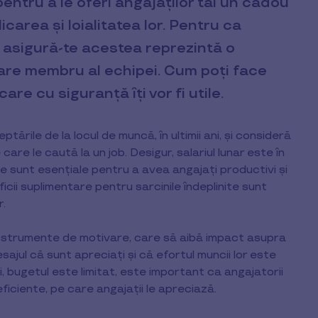
ntru a le oferi angajaților tăi un cadou
carea și loialitatea lor. Pentru ca
, asigură-te acestea reprezintă o
are membru al echipei. Cum poți face
re cu siguranță îți vor fi utile.
ările de la locul de muncă, în ultimii ani, și consideră
care le caută la un job. Desigur, salariul lunar este în
e sunt esențiale pentru a avea angajați productivi și
ficii suplimentare pentru sarcinile îndeplinite sunt
r.
instrumente de motivare, care să aibă impact asupra
mesajul că sunt apreciați și că efortul muncii lor este
, bugetul este limitat, este important ca angajatorii
ficiente, pe care angajații le apreciază.