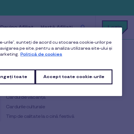
Cu
Login
Devino Afiliat
Hartă Afiliați
ce
te
putem
ajuta?
-urile”, sunteți de acord cu stocarea cookie-urilor pe
vigarea pe site, pentru a analiza utilizarea site-ului și
arketing.
Politică de cookies
Cuprins
ngeți toate
Accept toate cookie-urile
Vouchere cadou
Cardul de vacanță
Cardurile culturale
Timp de calitate la o cină festivă