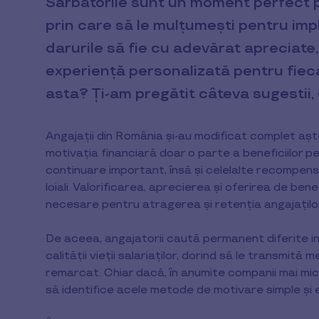
Sărbătorile sunt un moment perfect pe
prin care să le mulțumești pentru impli
darurile să fie cu adevărat apreciate
experiență personalizată pentru fiec
asta? Ți-am pregătit câteva sugestii, ca
Angajații din România și-au modificat complet aștept
motivația financiară doar o parte a beneficiilor pe 
continuare important, însă și celelalte recompens
loiali. Valorificarea, aprecierea și oferirea de bene
necesare pentru atragerea și retenția angajațilo
De aceea, angajatorii caută permanent diferite 
calității vieții salariaților, dorind să le transmită 
remarcat. Chiar dacă, în anumite companii mai mici
să identifice acele metode de motivare simple și e