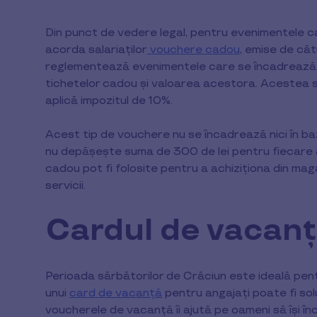
Din punct de vedere legal, pentru evenimentele ca
acorda salariaților
vouchere cadou
, emise de căt
reglementează evenimentele care se încadrează î
tichetelor cadou și valoarea acestora. Acestea su
aplică impozitul de 10%.
Acest tip de vouchere nu se încadrează nici în baz
nu depășește suma de 300 de lei pentru fiecare an
cadou pot fi folosite pentru a achiziționa din ma
servicii.
Cardul de vacan
Perioada sărbătorilor de Crăciun este ideală pen
unui
card de vacanță
pentru angajați poate fi sol
voucherele de vacanță îi ajută pe oameni să își î