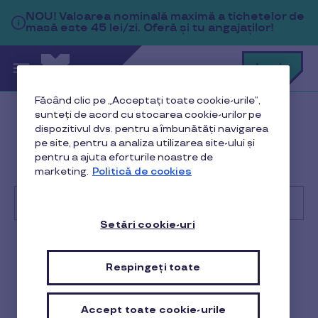
Sari la conținutul principal
NOU!
Valoarea nominală maximă a tichetelor de
masă este 45 lei/zi. Oferă și tu angajaților!
C
Login
c
t
p
Făcând clic pe „Acceptați toate cookie-urile”,
a
sunteți de acord cu stocarea cookie-urilor pe
Help Center
Locație afiliată
dispozitivul dvs. pentru a îmbunătăți navigarea
pe site, pentru a analiza utilizarea site-ului și
Administrare tranzacții
pentru a ajuta eforturile noastre de
marketing.
Politică de cookies
Pot accepta o plată la distanță cu cardurile Pluxee?
Setări cookie-uri
Cu
ce
Locație afiliată
te
Respingeți toate
putem
ajuta?
Pot accepta o plată la
distanță cu cardurile
Accept toate cookie-urile