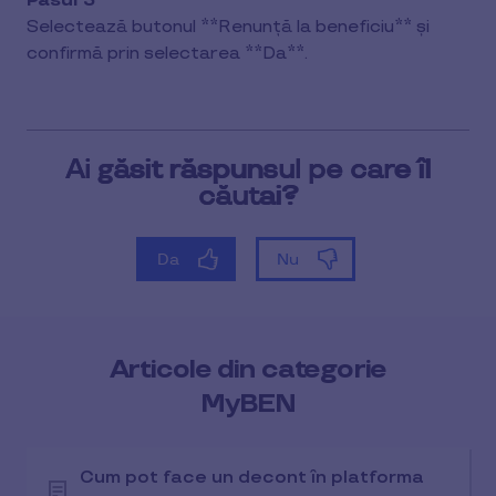
Pasul 3
Selectează butonul **Renunță la beneficiu** și
confirmă prin selectarea **Da**.
Articole din categorie
MyBEN
Cum pot face un decont în platforma