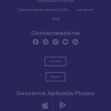
Recomandă și câștigă
Calendar zile lucrătoare 2026
Hartă site
Blog
Contactează-ne
Contact
Suport
Descarcă Aplicația Pluxee