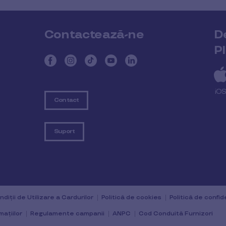
Contactează-ne
D
P
iO
Contact
Suport
diții de Utilizare a Cardurilor
Politică de cookies
Politică de confid
mațiilor
Regulamente campanii
ANPC
Cod Conduită Furnizori