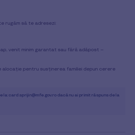
, te rugăm să te adresezi:
ap, venit minim garantat sau fără adăpost –
de alocație pentru susținerea familiei depun cerere
e la: card.sprijin@mfe.gov.ro dacă nu ai primit răspuns de la