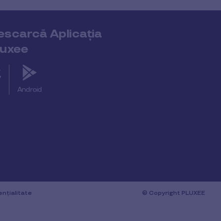
escarcă Aplicația
luxee
S
Android
ențialitate
© Copyright PLUXEE