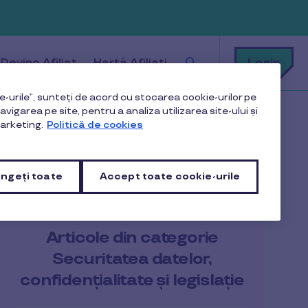
Cu
Login
Devino Afiliat
Hartă Afiliați
ce
te
putem
ajuta?
-urile”, sunteți de acord cu stocarea cookie-urilor pe
vigarea pe site, pentru a analiza utilizarea site-ului și
le de eligibilitate pentru cardul Social Plus?
arketing.
Politică de cookies
ngeți toate
Accept toate cookie-urile
Articole din categorie
Securitatea datelor,
confidențialitate și legislație