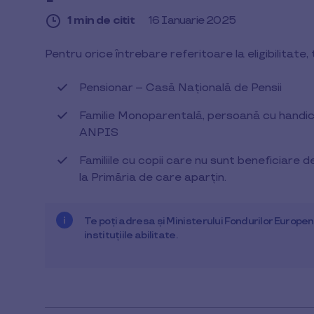
1 min de citit
16 Ianuarie 2025
1
Pentru orice întrebare referitoare la eligibilitate
min
de
citit
Pensionar – Casă Națională de Pensii
Familie Monoparentală, persoană cu handic
ANPIS
Familiile cu copii care nu sunt beneficiare 
la Primăria de care aparțin.
Te poți adresa și Ministerului Fondurilor Europen
instituțiile abilitate.