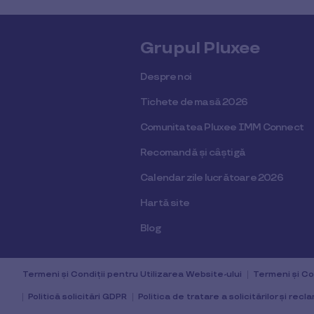
Grupul Pluxee
Despre noi
Tichete de masă 2026
Comunitatea Pluxee IMM Connect
Recomandă și câștigă
Calendar zile lucrătoare 2026
Hartă site
Blog
Termeni și Condiții pentru Utilizarea Website-ului
Termeni și Con
Politică solicitări GDPR
Politica de tratare a solicitărilor și recla