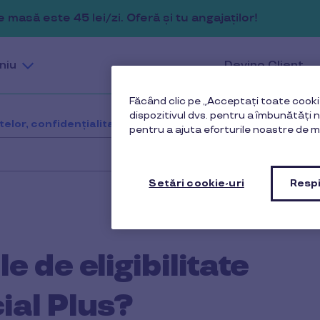
masă este 45 lei/zi. Oferă și tu angajaților!
niu
Devino Client
Făcând clic pe „Acceptați toate cookie
dispozitivul dvs. pentru a îmbunătăți na
lor, confidențialitate și legislație
Care sunt condiții
pentru a ajuta eforturile noastre de m
Setări cookie-uri
Respi
e de eligibilitate
ial Plus?