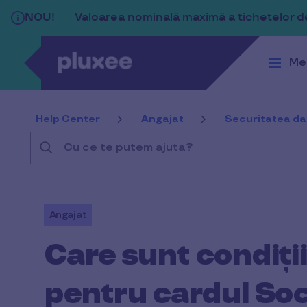
Sari la conținutul principal
NOU!
Valoarea nominală maximă a tichetelor de 
Me
Help Center
Angajat
Securitatea date
Cu
ce
te
putem
Angajat
ajuta?
Care sunt condițiil
pentru cardul Soc