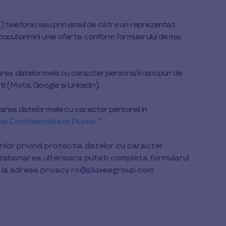
) telefonic sau prin email de către un reprezentat
opul primirii unei oferte, conform formularului de mai
rea datelor mele cu caracter personal în scopuri de
ți (Meta, Google și Linkedin).
area datelor mele cu caracter personal in
 de Confidentialitate Pluxee
.
*
ilor privind protectia datelor cu caracter
ezabonarea ulterioara puteti completa formularul
 la adresa privacy.ro@pluxeegroup.com