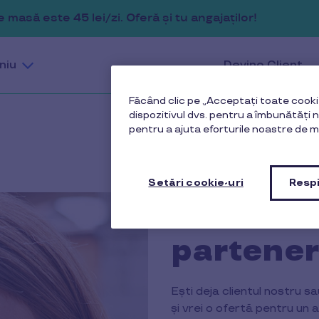
masă este 45 lei/zi. Oferă și tu angajaților!
niu
Devino Client
Făcând clic pe „Acceptați toate cookie
dispozitivul dvs. pentru a îmbunătăți na
pentru a ajuta eforturile noastre de m
Setări cookie-uri
Respi
Sunt dej
partener
Ești deja clientul nostru 
și vrei o ofertă pentru un