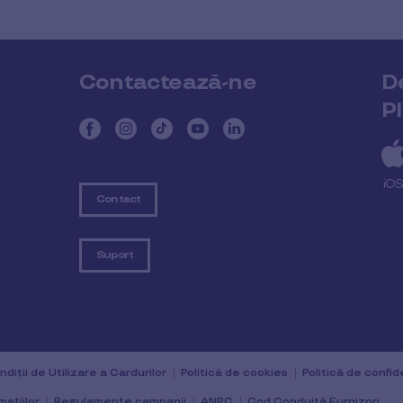
Contactează-ne
D
P
iO
Contact
Suport
diții de Utilizare a Cardurilor
Politică de cookies
Politică de confid
mațiilor
Regulamente campanii
ANPC
Cod Conduită Furnizori