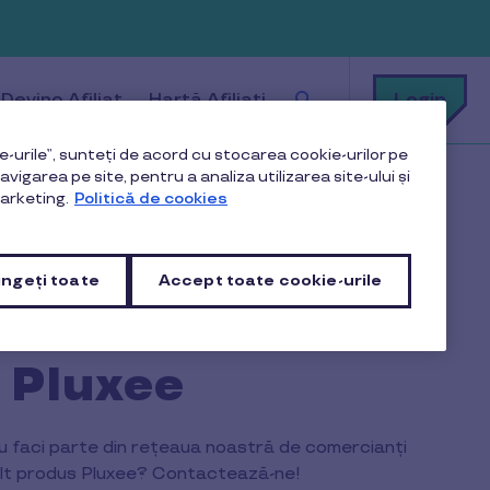
Cu
Login
Devino Afiliat
Hartă Afiliați
ce
te
putem
ajuta?
-urile”, sunteți de acord cu stocarea cookie-urilor pe
vigarea pe site, pentru a analiza utilizarea site-ului și
arketing.
Politică de cookies
ngeți toate
Accept toate cookie-urile
a client sau
 Pluxee
sau faci parte din rețeaua noastră de comercianți
 alt produs Pluxee? Contactează-ne!