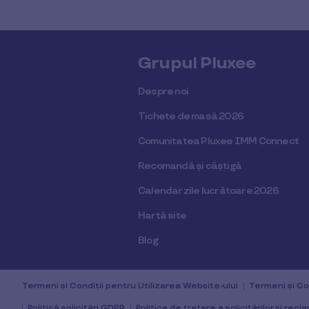
Grupul Pluxee
Despre noi
Tichete de masă 2026
Comunitatea Pluxee IMM Connect
Recomandă și câștigă
Calendar zile lucrătoare 2026
Hartă site
Blog
Termeni și Condiții pentru Utilizarea Website-ului
Termeni și Con
Politică solicitări GDPR
Politica de tratare a solicitărilor și recla