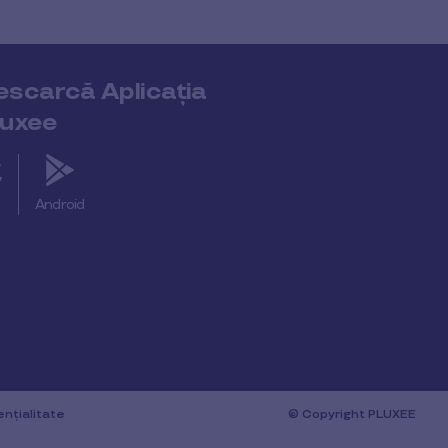
escarcă Aplicația
luxee
S
Android
ențialitate
© Copyright PLUXEE