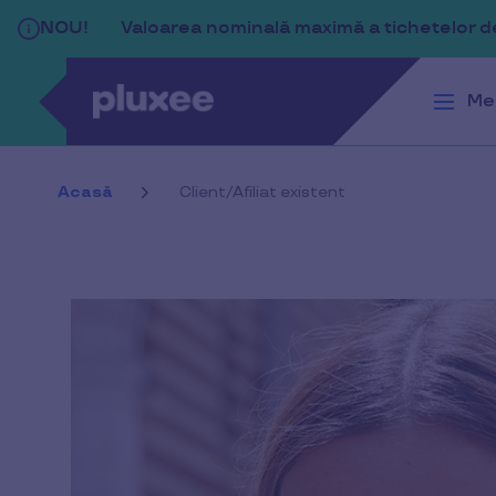
Sari la conținutul principal
NOU!
Valoarea nominală maximă a tichetelor de 
Me
Acasă
Client/Afiliat existent