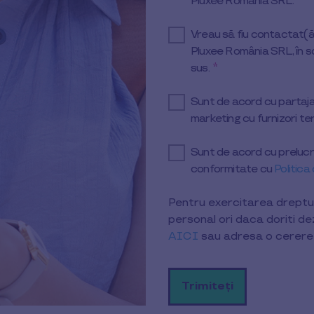
Pluxee România SRL.
Vreau să fiu contactat(ă
Pluxee România SRL, în sc
sus.
*
Sunt de acord cu partaja
marketing cu furnizori ter
Sunt de acord cu prelucr
conformitate cu
Politica
Pentru exercitarea dreptur
personal ori daca doriti d
AICI
sau adresa o cerere