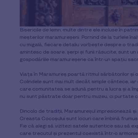
Bisericile de lemn, multe dintre ele incluse în pat
meșterilor maramureșeni. Pornind de la turlele îna
cu migală, fiecare detaliu vorbește despre o tradi
amintesc de soare, șerpi și funii răsucite, sunt un
gospodăriile maramureșene ca într-un spațiu sacr
Viața în Maramureș poartă ritmul sărbătorilor și o
Colindele sunt mai mult decât simple cântece, iar ș
care comunitatea se adună pentru a lucra și a îm
nu sunt păstrate doar pentru muzeu, ci purtate c
Dincolo de tradiții, Maramureșul impresionează și p
Creasta Cocoșului sunt locuri care îmbină frumuseț
Fie că alegi să vizitezi satele autentice sau să ex
care trecutul și prezentul coexistă într-o armonie 