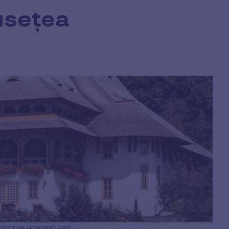
usețea
otica pe Unsplash.com