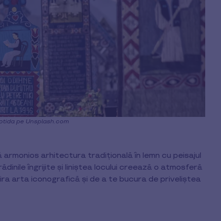
otida pe Unsplash.com
armonios arhitectura tradițională în lemn cu peisajul
grădinile îngrijite și liniștea locului creează o atmosferă
ira arta iconografică și de a te bucura de priveliștea