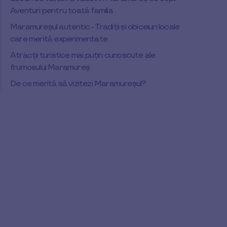
Aventuri pentru toată familia
Maramureșul autentic - Tradiții și obiceiuri locale
care merită experimentate
Atracții turistice mai puțin cunoscute ale
frumosului Maramureș
De ce merită să vizitezi Maramureșul?