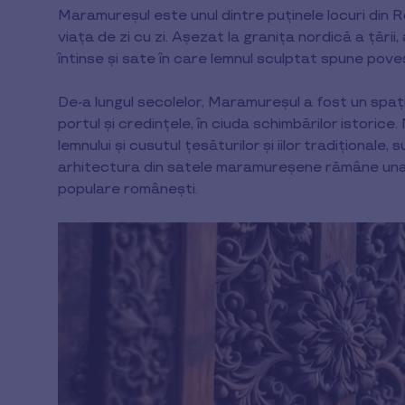
Maramureșul este unul dintre puținele locuri din R
viața de zi cu zi. Așezat la granița nordică a țării
întinse și sate în care lemnul sculptat spune poveș
De-a lungul secolelor, Maramureșul a fost un spațiu
portul și credințele, în ciuda schimbărilor istorice
lemnului și cusutul țesăturilor și iilor tradiționale,
arhitectura din satele maramureșene rămâne una di
populare românești.