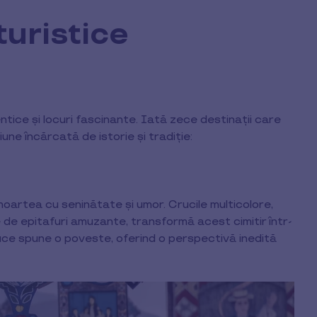
turistice
ce și locuri fascinante. Iată zece destinații care
une încărcată de istorie și tradiție:
 moartea cu seninătate și umor. Crucile multicolore,
e de epitafuri amuzante, transformă acest cimitir într-
cruce spune o poveste, oferind o perspectivă inedită