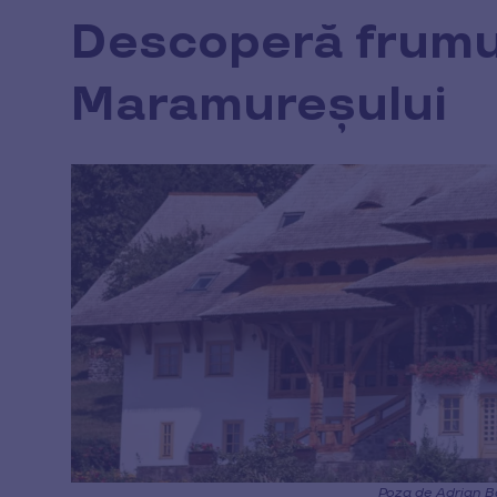
Descoperă frum
Maramureșului
Poza de Adrian B