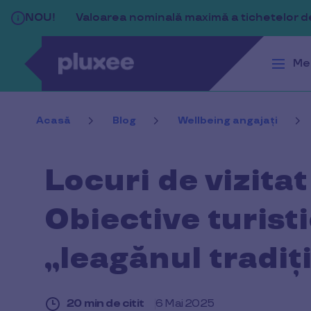
Sari la conținutul principal
NOU!
Valoarea nominală maximă a tichetelor de 
Me
Acasă
Blog
Wellbeing angajați
Locuri de vizita
Obiective turist
„leagănul tradiț
20 min de citit
6 Mai 2025