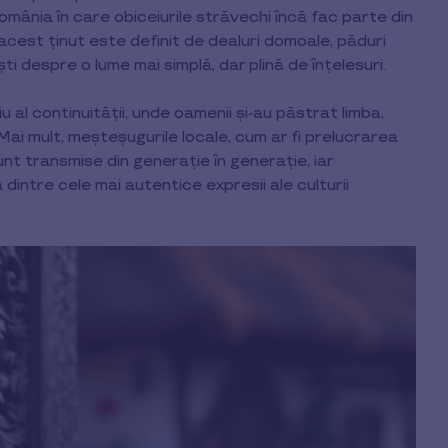
omânia în care obiceiurile străvechi încă fac parte din
, acest ținut este definit de dealuri domoale, păduri
ti despre o lume mai simplă, dar plină de înțelesuri.
 al continuității, unde oamenii și-au păstrat limba,
. Mai mult, meșteșugurile locale, cum ar fi prelucrarea
 sunt transmise din generație în generație, iar
ntre cele mai autentice expresii ale culturii