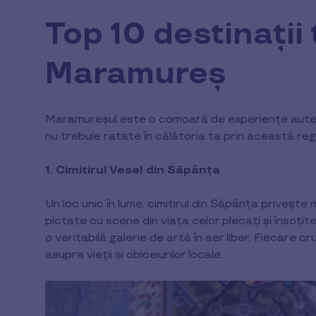
Top 10 destinații 
Maramureș
Maramureșul este o comoară de experiențe autenti
nu trebuie ratate în călătoria ta prin această regi
1. Cimitirul Vesel din Săpânța
Un loc unic în lume, cimitirul din Săpânța privește
pictate cu scene din viața celor plecați și însoțit
o veritabilă galerie de artă în aer liber. Fiecare 
asupra vieții și obiceiurilor locale.