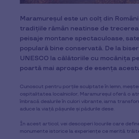
Maramureșul este un colț din România 
tradițiile rămân neatinse de trecerea
peisaje montane spectaculoase, sate 
populară bine conservată. De la biseri
UNESCO la călătoriile cu mocănița pe 
poartă mai aproape de esența acestui
Cunoscut pentru porțile sculptate în lemn, meșteș
ospitalitatea localnicilor, Maramureșul oferă o 
îmbracă dealurile în culori vibrante, iarna transfo
aduce la viață pășunile și pădurile dese.
În acest articol, vei descoperi locurile care define
monumente istorice la experiențe ce merită trăit