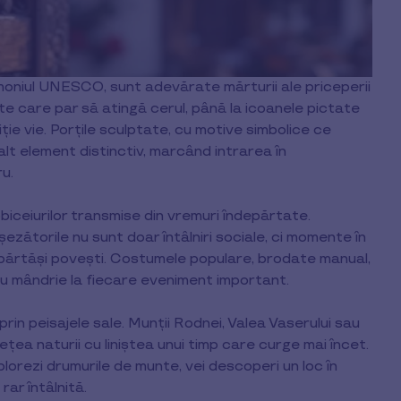
rimoniul UNESCO, sunt adevărate mărturii ale priceperii
lte care par să atingă cerul, până la icoanele pictate
ție vie. Porțile sculptate, cu motive simbolice ce
 alt element distinctiv, marcând intrarea în
u.
biceiurilor transmise din vremuri îndepărtate.
ezătorile nu sunt doar întâlniri sociale, ci momente în
părtăși povești. Costumele populare, brodate manual,
u mândrie la fiecare eveniment important.
rin peisajele sale. Munții Rodnei, Valea Vaserului sau
ea naturii cu liniștea unui timp care curge mai încet.
plorezi drumurile de munte, vei descoperi un loc în
rar întâlnită.