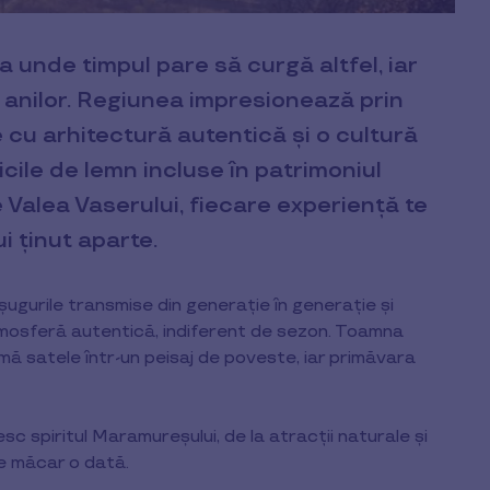
unde timpul pare să curgă altfel, iar
 anilor. Regiunea impresionează prin
cu arhitectură autentică și o cultură
cile de lemn incluse în patrimoniul
Valea Vaserului, fiecare experiență te
 ținut aparte.
ugurile transmise din generație în generație și
atmosferă autentică, indiferent de sezon. Toamna
rmă satele într-un peisaj de poveste, iar primăvara
sc spiritul Maramureșului, de la atracții naturale și
e măcar o dată.