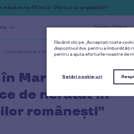
masă este 45 lei/zi. Oferă și tu angajaților!
niu
Devino Client
Făcând clic pe „Acceptați toate cookie
dispozitivul dvs. pentru a îmbunătăți na
Locuri de vizitat în Maramureș - Obiective turistice de neratat 
pentru a ajuta eforturile noastre de m
t în Maramureș -
Setări cookie-uri
Respi
ice de neratat în
iilor românești"