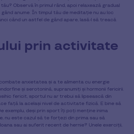
l tău? Observă în primul rând, apoi relaxează gradual
un gând anume. În timpul tău de meditație nu au loc
unci când un astfel de gând apare, lasă-l să treacă
ui prin activitate
 combate anxietatea și a te alimenta cu energie
orfine și serotonină, supranumiți și hormonii fericirii.
ihic fericit, sportul nu ar trebui să lipsească din
 față la același nivel de activitate fizică. E bine să
e exemplu, deși prin sport îți poți menține inima
 nu este cazul să te forțezi din prima sau să
loana sau ai suferit recent de hernie? Unele exerciții,