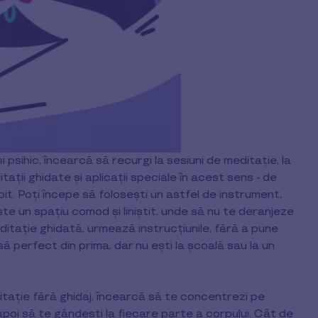
i psihic, încearcă să recurgi la sesiuni de meditație, la
itații ghidate și aplicații speciale în acest sens - de
. Poți începe să folosești un astfel de instrument,
sește un spațiu comod și liniștit, unde să nu te deranjeze
itație ghidată, urmează instrucțiunile, fără a pune
asă perfect din prima, dar nu ești la școală sau la un
itație fără ghidaj, încearcă să te concentrezi pe
, apoi să te gândești la fiecare parte a corpului. Cât de