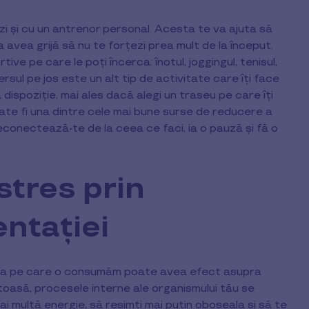
ezi și cu un antrenor personal. Acesta te va ajuta să
va avea grijă să nu te forțezi prea mult de la început.
tive pe care le poți încerca: înotul, joggingul, tenisul,
ul pe jos este un alt tip de activitate care îți face
 dispoziție, mai ales dacă alegi un traseu pe care îți
oate fi una dintre cele mai bune surse de reducere a
econectează-te de la ceea ce faci, ia o pauză și fă o
stres prin
ntației
rea pe care o consumăm poate avea efect asupra
ătoasă, procesele interne ale organismului tău se
i multă energie, să resimți mai puțin oboseala și să te