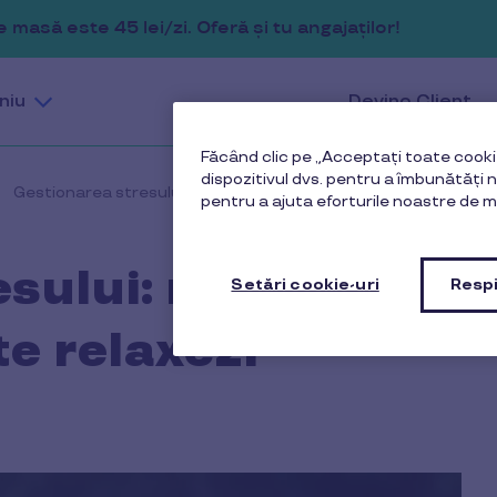
masă este 45 lei/zi. Oferă și tu angajaților!
niu
Devino Client
Făcând clic pe „Acceptați toate cookie
dispozitivul dvs. pentru a îmbunătăți na
Gestionarea stresului: metode care te ajută să te relaxezi
pentru a ajuta eforturile noastre de m
esului: metode
Setări cookie-uri
Respi
te relaxezi