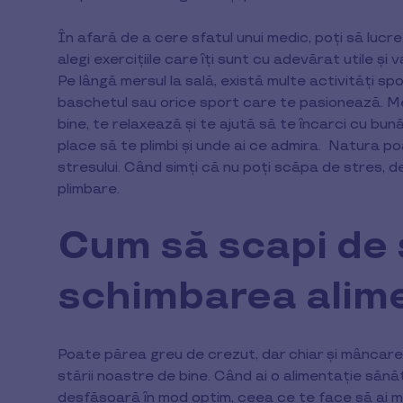
În afară de a cere sfatul unui medic, poți să lucr
alegi exercițiile care îți sunt cu adevărat utile și 
Pe lângă mersul la sală, există multe activități spor
baschetul sau orice sport care te pasionează. Mers
bine, te relaxează și te ajută să te încarci cu bună
place să te plimbi și unde ai ce admira. Natura p
stresului. Când simți că nu poți scăpa de stres, d
plimbare.
Cum să scapi de 
schimbarea alime
Poate părea greu de crezut, dar chiar și mânca
stării noastre de bine. Când ai o alimentație săn
desfășoară în mod optim, ceea ce te face să ai ma