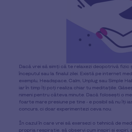
Dacă vrei să simți că te relaxezi deopotrivă fizic ș
începutul sau la finalul zilei. Există pe internet med
exemplu, Headspace, Calm, Unplug sau Simple Habit
iar în timp îți poți realiza chiar tu meditațiile. Gă
nimeni pentru câteva minute. Dacă folosești o med
foarte mare presiune pe tine - e posibil să nu îți i
concurs, ci doar experimentezi ceva nou.
În cazul în care vrei să exersezi o tehnică de med
propria respirație, să observi cum inspiri și expiri