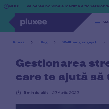
Sari la conținutul principal
NOU!
Valoarea nominală maximă a tichetelor de 
Me
Acasă
Blog
Wellbeing angajați
Gestionarea str
care te ajută să 
9 min de citit
22 Aprilie 2022