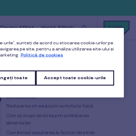
Cu
Login
Devino Afiliat
Hartă Afiliați
ce
te
putem
ajuta?
-urile”, sunteți de acord cu stocarea cookie-urilor pe
vigarea pe site, pentru a analiza utilizarea site-ului și
arketing.
Politică de cookies
Cuprins
ngeți toate
Accept toate cookie-urile
Eliminarea stresului prin meditație și tehnici
de respirație
Reducerea stresului prin activitate fizică
Cum să scapi de stres prin schimbarea
alimentației
Cum limitezi expunerea la factori de stres