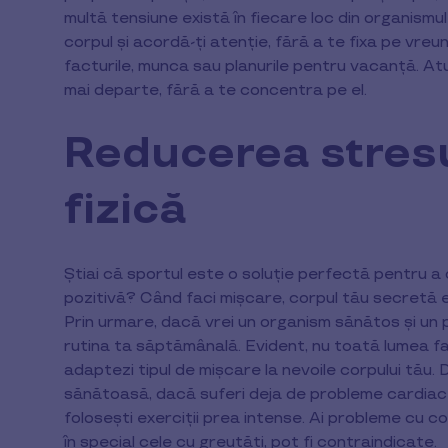
multă tensiune există în fiecare loc din organismu
corpul și acordă-ți atenție, fără a te fixa pe vre
facturile, munca sau planurile pentru vacanță. At
mai departe, fără a te concentra pe el.
Reducerea stresul
fizică
Știai că sportul este o soluție perfectă pentru a
pozitivă? Când faci mișcare, corpul tău secretă end
Prin urmare, dacă vrei un organism sănătos și un ps
rutina ta săptămânală. Evident, nu toată lumea face
adaptezi tipul de mișcare la nevoile corpului tău. D
sănătoasă, dacă suferi deja de probleme cardiace,
folosești exerciții prea intense. Ai probleme cu co
în special cele cu greutăți, pot fi contraindicate.