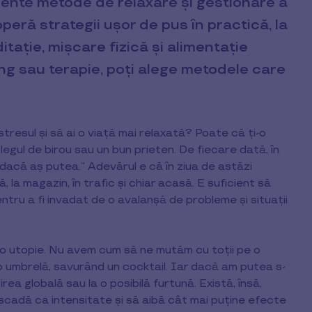
ciente metode de relaxare și gestionare a
peră strategii ușor de pus în practică, la
ditație, mișcare fizică și alimentație
g sau terapie, poți alege metodele care
tresul și să ai o viață mai relaxată? Poate că ți-o
legul de birou sau un bun prieten. De fiecare dată, în
 dacă aș putea.” Adevărul e că în ziua de astăzi
 la magazin, în trafic și chiar acasă. E suficient să
entru a fi invadat de o avalanșă de probleme și situații
 o utopie. Nu avem cum să ne mutăm cu toții pe o
o umbrelă, savurând un cocktail. Iar dacă am putea s-
ea globală sau la o posibilă furtună. Există, însă,
scadă ca intensitate și să aibă cât mai puține efecte