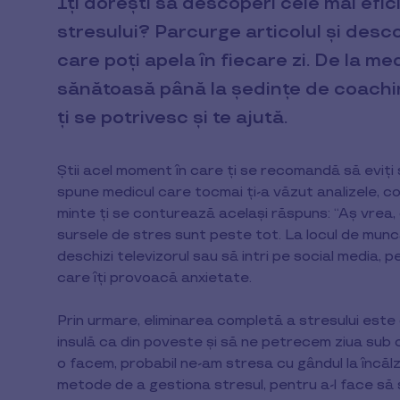
Îți dorești să descoperi cele mai efi
stresului? Parcurge articolul și desco
care poți apela în fiecare zi. De la me
sănătoasă până la ședințe de coachin
ți se potrivesc și te ajută.
Știi acel moment în care ți se recomandă să eviți s
spune medicul care tocmai ți-a văzut analizele, co
minte ți se conturează același răspuns: “Aș vrea,
sursele de stres sunt peste tot. La locul de muncă,
deschizi televizorul sau să intri pe social media, p
care îți provoacă anxietate.
Prin urmare, eliminarea completă a stresului este
insulă ca din poveste și să ne petrecem ziua sub 
o facem, probabil ne-am stresa cu gândul la încălzir
metode de a gestiona stresul, pentru a-l face să 