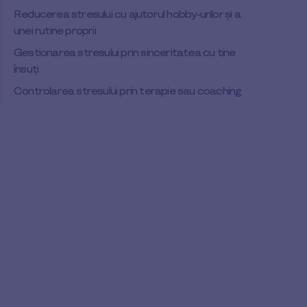
Reducerea stresului cu ajutorul hobby-urilor și a
unei rutine proprii
Gestionarea stresului prin sinceritatea cu tine
însuți
Controlarea stresului prin terapie sau coaching